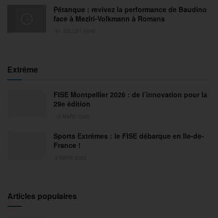
Pétanque : revivez la performance de Baudino
face à Meziri-Volkmann à Romans
31 JUILLET 2026
Extrême
FISE Montpellier 2026 : de l’innovation pour la
29e édition
18 MARS 2026
Sports Extrêmes : le FISE débarque en Ile-de-
France !
2 MARS 2026
Articles populaires