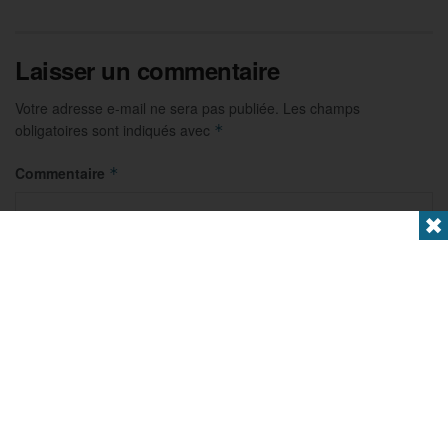
Laisser un commentaire
Votre adresse e-mail ne sera pas publiée.
Les champs
obligatoires sont indiqués avec
*
Commentaire
*
✖
Nom
*