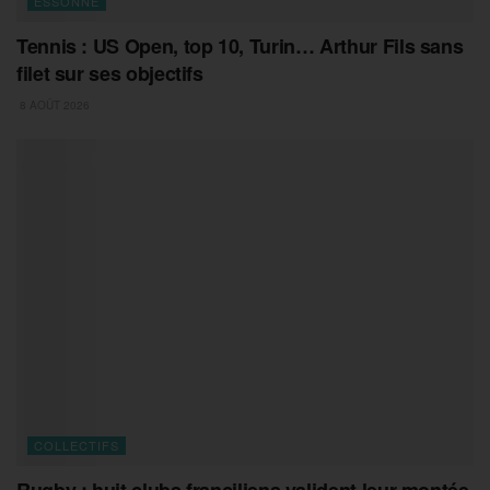
ESSONNE
Tennis : US Open, top 10, Turin… Arthur Fils sans
filet sur ses objectifs
8 AOÛT 2026
COLLECTIFS
Rugby : huit clubs franciliens valident leur montée