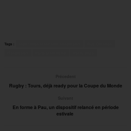
Tags :
fédération française handisport
Guy Ontanon
Handisport
Para-athlétisme
Paris 2023
Précedent
Rugby : Tours, déjà ready pour la Coupe du Monde
Suivant
En forme à Pau, un dispositif relancé en période
estivale