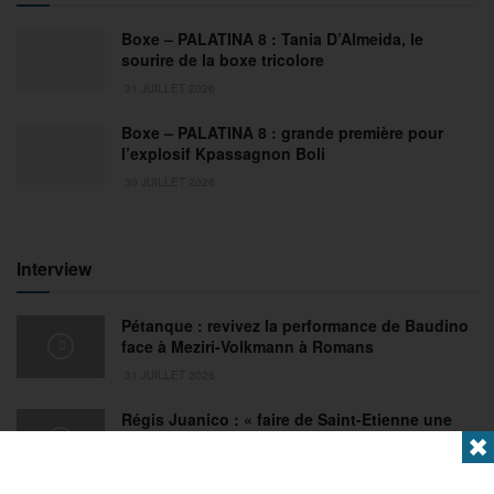
Boxe – PALATINA 8 : Tania D’Almeida, le
sourire de la boxe tricolore
31 JUILLET 2026
Boxe – PALATINA 8 : grande première pour
l’explosif Kpassagnon Boli
30 JUILLET 2026
Interview
Pétanque : revivez la performance de Baudino
face à Meziri-Volkmann à Romans
31 JUILLET 2026
Régis Juanico : « faire de Saint-Etienne une
référence du sport sous toutes ses formes »
✖
29 JUILLET 2026