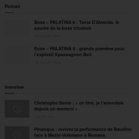
Portrait
Boxe – PALATINA 8 : Tania D’Almeida, le
sourire de la boxe tricolore
31 JUILLET 2026
Boxe – PALATINA 8 : grande première pour
l’explosif Kpassagnon Boli
30 JUILLET 2026
Interview
Christophe Sarrio : « ce titre, je l’attendais
depuis un moment »
6 AOÛT 2026
Pétanque : revivez la performance de Baudino
face à Meziri-Volkmann à Romans