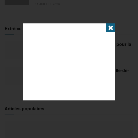
31 JUILLET 2026
✖
Extrême
FISE Montpellier 2026 : de l’innovation pour la
29e édition
18 MARS 2026
Sports Extrêmes : le FISE débarque en Ile-de-
France !
2 MARS 2026
Articles populaires