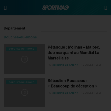
Département
Bouches-du-Rhône
Pétanque : Molinas – Malbec,
BOUCHES-DU-RHONE
duo marquant au Mondial La
Marseillaise
PAR
ETIENNE LE VAN KY
12 JUILLET 2026
Sébastien Rousseau :
BOUCHES-DU-RHONE
« Beaucoup de déception »
PAR
ETIENNE LE VAN KY
12 JUILLET 2026