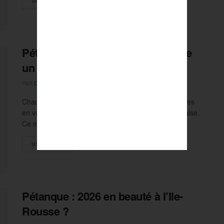
VOIR PLUS
Pétanque : les Corses prêts à faire
un coup dans le Nord !
PAR
18 FÉVRIER 2026
OLIVIER NAVARRANNE
0
Chaque semaine, nous vous présentons deux équipes
en vue de la grande finale Passion Pétanque Française.
Ce mercredi, focus sur...
DETAILS
VOIR PLUS
Pétanque : 2026 en beauté à l’Ile-
Rousse ?