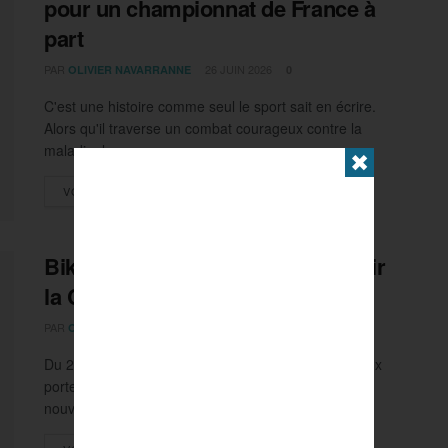
pour un championnat de France à
part
PAR
26 JUIN 2026
OLIVIER NAVARRANNE
0
C'est une histoire comme seul le sport sait en écrire.
Alors qu'il traverse un combat courageux contre la
maladie, la...
✖
DETAILS
VOIR PLUS
BikingMan, où comment découvrir
la Corse à vélo
PAR
15 MAI 2026
OLIVIER NAVARRANNE
0
Du 24 au 31 mai, la commune de Biguglia, située aux
portes de Bastia, donnera le coup d'envoi d'une
nouvelle...
DETAILS