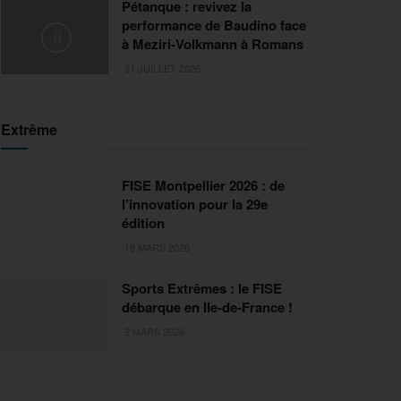
Pétanque : revivez la
performance de Baudino face
à Meziri-Volkmann à Romans
31 JUILLET 2026
Extrême
FISE Montpellier 2026 : de
l’innovation pour la 29e
édition
18 MARS 2026
Sports Extrêmes : le FISE
débarque en Ile-de-France !
2 MARS 2026