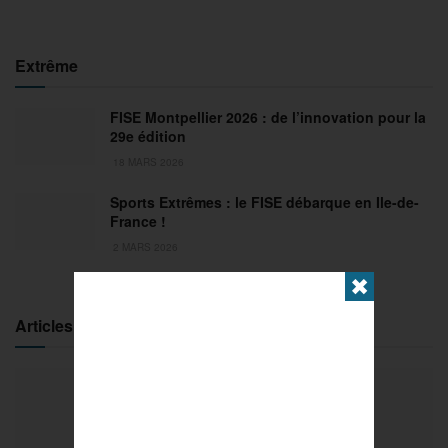
Extrême
FISE Montpellier 2026 : de l’innovation pour la
29e édition
18 MARS 2026
Sports Extrêmes : le FISE débarque en Ile-de-
France !
2 MARS 2026
✖
Articles populaires