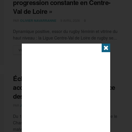
progression constante en Centre-
Val de Loire »
PAR
9 AVRIL 2026
OLIVIER NAVARRANNE
0
Dynamique positive, essor du rugby féminin et vitrine du
haut niveau : la Ligue Centre-Val de Loire de rugby se...
✖
DETAILS
VOIR PLUS
Échecs : Saint-Jean-de-Braye
accueille le championnat de France
des aveugles et malvoyants
PAR
25 MARS 2026
JADE DELATTRE-BUISSET
0
Du 14 au 17 mai 2026, Saint-Jean-de-Braye accueille le
Championnat de France d'échecs des aveugles et
malvoyants. Organisé sous l'égide...