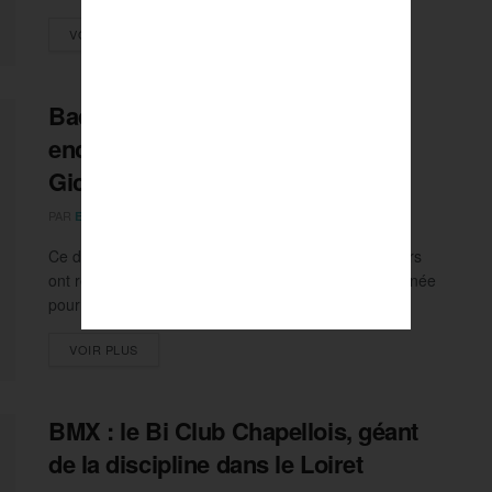
DETAILS
VOIR PLUS
Badminton : Alex Lanier règne
encore au Masters d’Orléans,
Gicquel-Delrue vainqueur !
PAR
26 MARS 2026
ETIENNE LE VAN KY
0
Ce dimanche 22 mars, les finales du Orléans Masters
ont rendu leur verdict... Avec une belle dernière journée
pour le...
DETAILS
VOIR PLUS
BMX : le Bi Club Chapellois, géant
de la discipline dans le Loiret