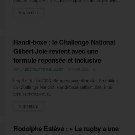
novateur baptisé « 1 % pour le sport » fait ses preuves...
DETAILS
VOIR PLUS
Handi-boxe : le Challenge National
Gilbert Joie revient avec une
formule repensée et inclusive
PAR
10 AVRIL 2026
JADE DELATTRE-BUISSET
0
Les 5 et 6 juin 2026, Bourges accueillera la 16e édition
du Challenge National Handi-boxe Gilbert Joie. Plus
qu'un rendez-vous...
DETAILS
VOIR PLUS
Rodolphe Estève : « Le rugby a une