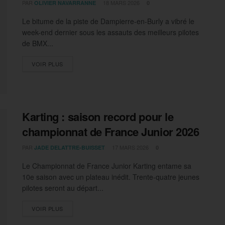
PAR
18 MARS 2026
OLIVIER NAVARRANNE
0
Le bitume de la piste de Dampierre-en-Burly a vibré le
week-end dernier sous les assauts des meilleurs pilotes
de BMX...
DETAILS
VOIR PLUS
Karting : saison record pour le
championnat de France Junior 2026
PAR
17 MARS 2026
JADE DELATTRE-BUISSET
0
Le Championnat de France Junior Karting entame sa
10e saison avec un plateau inédit. Trente-quatre jeunes
pilotes seront au départ...
DETAILS
VOIR PLUS