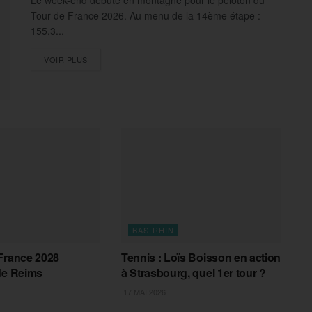
Le week-end débute en montagne pour le peloton du
Tour de France 2026. Au menu de la 14ème étape :
155,3...
DETAILS
VOIR PLUS
BAS-RHIN
France 2028
Tennis : Loïs Boisson en action
de Reims
à Strasbourg, quel 1er tour ?
17 MAI 2026