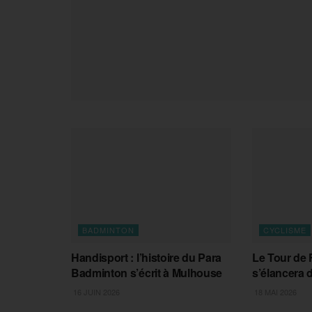
BADMINTON
CYCLISME
Handisport : l’histoire du Para
Le Tour de 
Badminton s’écrit à Mulhouse
s’élancera 
16 JUIN 2026
18 MAI 2026