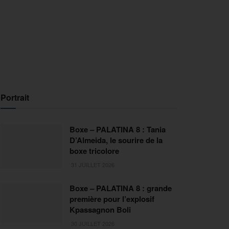
Portrait
Boxe – PALATINA 8 : Tania
D’Almeida, le sourire de la
boxe tricolore
31 JUILLET 2026
Boxe – PALATINA 8 : grande
première pour l’explosif
Kpassagnon Boli
30 JUILLET 2026