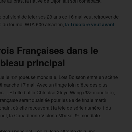
re au bras, la native de Dijon fait son comeback.
 qui vient de fêter ses 23 ans ce 16 mai veut retrouver de
vé du tournoi WTA 500 alsacien,
la Tricolore veut avant
rois Françaises dans le
ableau principal
uelle 43
joueuse mondiale, Loïs Boisson entre en scène
e
dimanche 17 mai. Avec un tirage loin d’être des plus
és… Si elle bat la Chinoise Xinyu Wang (33
mondiale),
e
Française serait qualifiée pour les 8e de finale mardi
chain, où elle retrouverait la tête de série numéro 1 du
rnoi, la Canadienne Victoria Mboko, 9
mondiale.
e
bleau principal. Léolia Jean affronte déjà une