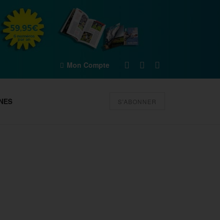
Mon Compte
NES
S'ABONNER