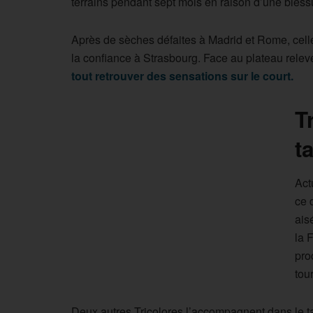
terrains pendant sept mois en raison d’une blessu
Après de sèches défaites à Madrid et Rome, celle
la confiance à Strasbourg. Face au plateau rele
tout retrouver des sensations sur le court.
T
t
Act
ce 
ais
la 
pro
tou
Deux autres Tricolores l’accompagnent dans le ta