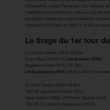
Canadienne, Leylah Fernandez (23
mondial, têt
e
l’obstable Emma Raducanu. Née au Canada (décid
compétition après deux mois d’absence. Actuell
remportant l’US Open en 2021 à 18 ans est de 
Le tirage du 1er tour 
(1) Victoria Mboko (CAN) VS Bye
Xinyu Wang (CHN) VS
Loïs Boisson (FRA)
Magdalena Frech (POL) VS TBC
Léolia Jeanjean (FRA)
VS (8) Leylah Fernande
(5) Clara Tauson (DEN) VS Bye
TBC VS Jaqueline Cristian (ROU)
Maria Sakkari (GRE) VS Peyton Stearns (USA)
TBC VS (7) Liudmila Samsonova (RUS)