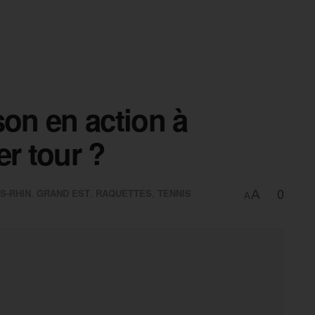
son en action à
er tour ?
0
S-RHIN
,
GRAND EST
,
RAQUETTES
,
TENNIS
A
A