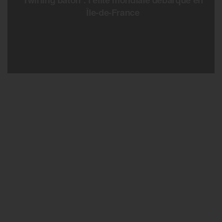
Twirling bâton : l’élite mondiale débarque en
Île-de-France