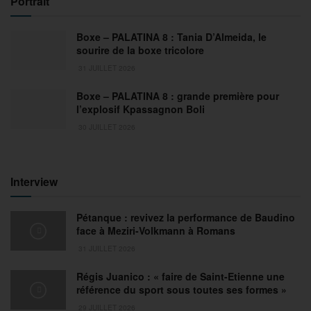
Portrait
Boxe – PALATINA 8 : Tania D’Almeida, le
sourire de la boxe tricolore
31 JUILLET 2026
Boxe – PALATINA 8 : grande première pour
l’explosif Kpassagnon Boli
30 JUILLET 2026
Interview
Pétanque : revivez la performance de Baudino
face à Meziri-Volkmann à Romans
31 JUILLET 2026
Régis Juanico : « faire de Saint-Etienne une
référence du sport sous toutes ses formes »
29 JUILLET 2026