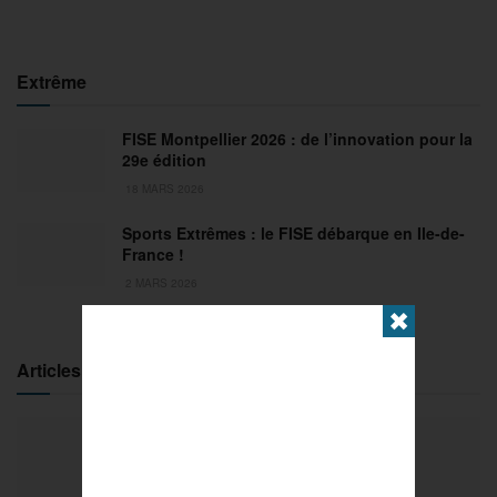
Extrême
FISE Montpellier 2026 : de l’innovation pour la
29e édition
18 MARS 2026
Sports Extrêmes : le FISE débarque en Ile-de-
France !
2 MARS 2026
✖
Articles populaires