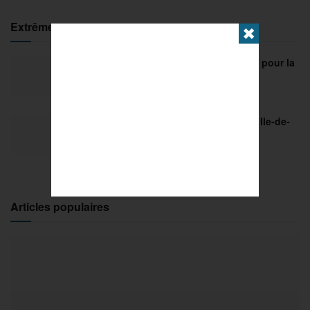
Extrême
✖
FISE Montpellier 2026 : de l’innovation pour la
29e édition
18 MARS 2026
Sports Extrêmes : le FISE débarque en Ile-de-
France !
2 MARS 2026
Articles populaires