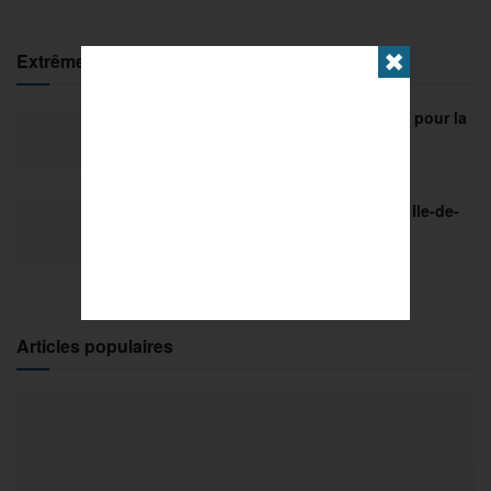
Extrême
✖
FISE Montpellier 2026 : de l’innovation pour la
29e édition
18 MARS 2026
Sports Extrêmes : le FISE débarque en Ile-de-
France !
2 MARS 2026
Articles populaires