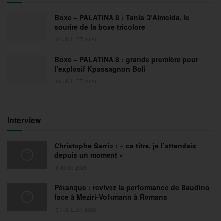
Boxe – PALATINA 8 : Tania D’Almeida, le
sourire de la boxe tricolore
31 JUILLET 2026
Boxe – PALATINA 8 : grande première pour
l’explosif Kpassagnon Boli
30 JUILLET 2026
Interview
Christophe Sarrio : « ce titre, je l’attendais
depuis un moment »
6 AOÛT 2026
Pétanque : revivez la performance de Baudino
face à Meziri-Volkmann à Romans
31 JUILLET 2026