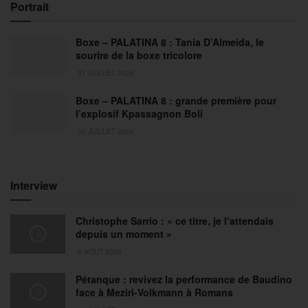
Portrait
Boxe – PALATINA 8 : Tania D’Almeida, le
sourire de la boxe tricolore
31 JUILLET 2026
Boxe – PALATINA 8 : grande première pour
l’explosif Kpassagnon Boli
30 JUILLET 2026
Interview
Christophe Sarrio : « ce titre, je l’attendais
depuis un moment »
6 AOÛT 2026
Pétanque : revivez la performance de Baudino
face à Meziri-Volkmann à Romans