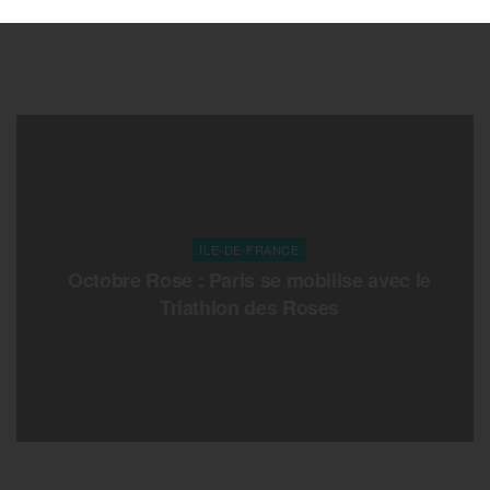
ILE-DE-FRANCE
Octobre Rose : Paris se mobilise avec le
Triathlon des Roses