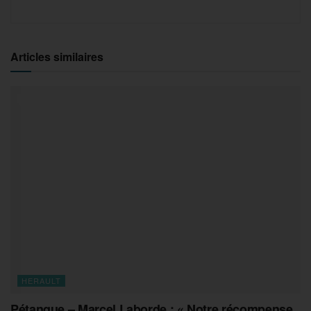
Articles similaires
HERAULT
Pétanque – Marcel Laborde : « Notre récompense,