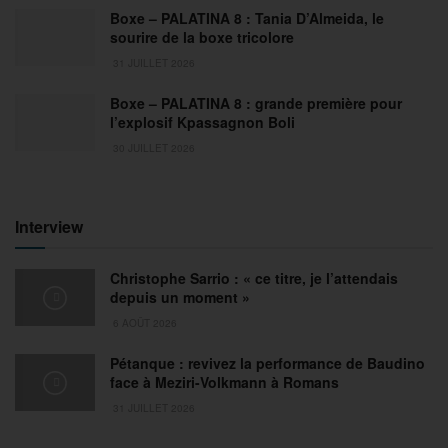
Boxe – PALATINA 8 : Tania D’Almeida, le
sourire de la boxe tricolore
31 JUILLET 2026
Boxe – PALATINA 8 : grande première pour
l’explosif Kpassagnon Boli
30 JUILLET 2026
Interview
Christophe Sarrio : « ce titre, je l’attendais
depuis un moment »
6 AOÛT 2026
Pétanque : revivez la performance de Baudino
face à Meziri-Volkmann à Romans
31 JUILLET 2026