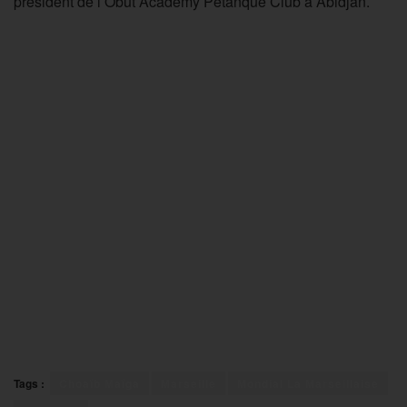
président de l’Obut Academy Petanque Club à Abidjan.
Tags :
Choaïb Maïga
Marseille
Mondial La Marseillaise