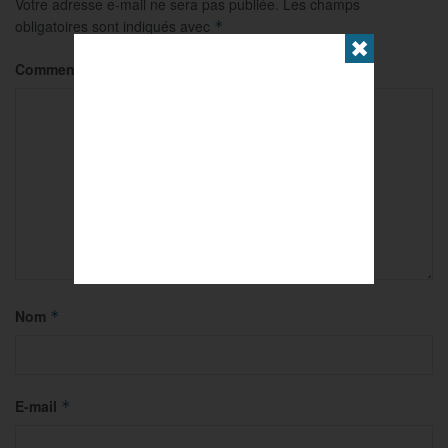
Votre adresse e-mail ne sera pas publiée.
Les champs
obligatoires sont indiqués avec
*
✖
Commentaire
*
Nom
*
E-mail
*