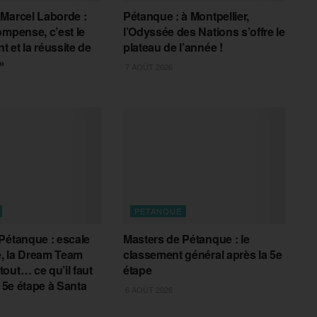
Marcel Laborde :
Pétanque : à Montpellier,
ompense, c’est le
l’Odyssée des Nations s’offre le
 et la réussite de
plateau de l’année !
»
7 AOÛT 2026
PETANQUE
Pétanque : escale
Masters de Pétanque : le
, la Dream Team
classement général après la 5e
out… ce qu’il faut
étape
a 5e étape à Santa
6 AOÛT 2026