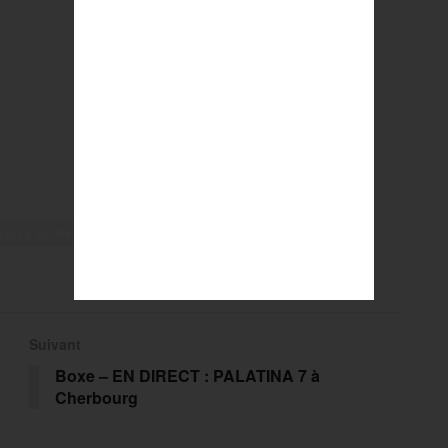
sters de Pétanque
Mickaël Bonetto
Pétanque
Suivant
Boxe – EN DIRECT : PALATINA 7 à
Cherbourg