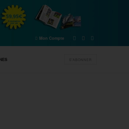
Mon Compte
NES
S'ABONNER