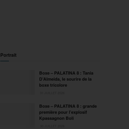
Portrait
Boxe – PALATINA 8 : Tania
D’Almeida, le sourire de la
boxe tricolore
31 JUILLET 2026
Boxe – PALATINA 8 : grande
première pour l’explosif
Kpassagnon Boli
30 JUILLET 2026