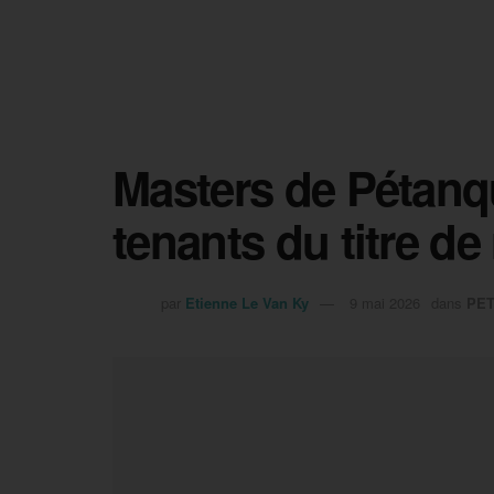
Masters de Pétanque
tenants du titre de 
par
Etienne Le Van Ky
9 mai 2026
dans
PE