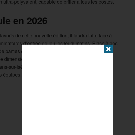
ultra-polyvalent, capable de briller à tous les postes.
ule en 2026
avoris de cette nouvelle édition, il faudra faire face à
liminatoires d’entrée de jeu les jeudi matins. Place à des
✖
de parties décisives. Sans oublier l’arrivée d’une
ne dimension inclusive handisport et sport adapté. La
ns-sur-Isère. D’ici là, l’organisation des Masters de
es équipes…