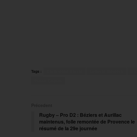
Tags :
Christophe Sarrio
Ludovic Montoro
Ma
Yohan Cousin
Précedent
Rugby – Pro D2 : Béziers et Aurillac
maintenus, folle remontée de Provence le
résumé de la 29e journée