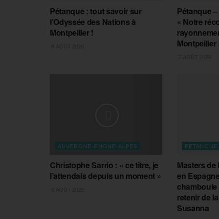
Pétanque : tout savoir sur
Pétanque – 
l’Odyssée des Nations à
« Notre réc
Montpellier !
rayonnement
Montpellier 
8 AOÛT 2026
7 AOÛT 2026
AUVERGNE-RHONE-ALPES
PETANQUE
Christophe Sarrio : « ce titre, je
Masters de 
l’attendais depuis un moment »
en Espagne
chamboule t
6 AOÛT 2026
retenir de l
Susanna