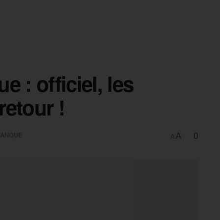
 : officiel, les
retour !
0
TANQUE
A
A