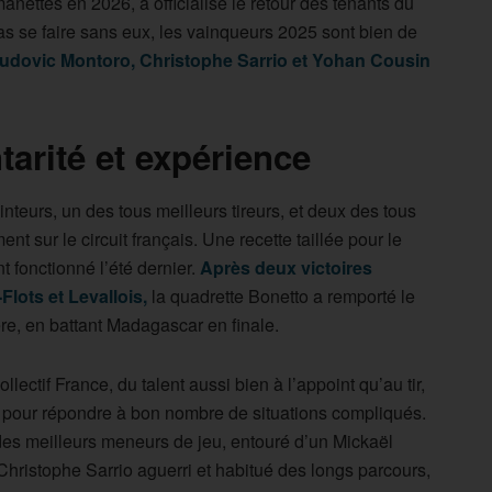
ttes en 2026, a officialisé le retour des tenants du
pas se faire sans eux, les vainqueurs 2025 sont bien de
 Ludovic Montoro, Christophe Sarrio et Yohan Cousin
rité et expérience
nteurs, un des tous meilleurs tireurs, et deux des tous
nt sur le circuit français. Une recette taillée pour le
t fonctionné l’été dernier.
Après deux victoires
Flots et Levallois,
la quadrette Bonetto a remporté le
ère, en battant Madagascar en finale.
lectif France, du talent aussi bien à l’appoint qu’au tir,
e pour répondre à bon nombre de situations compliqués.
es meilleurs meneurs de jeu, entouré d’un Mickaël
Christophe Sarrio aguerri et habitué des longs parcours,