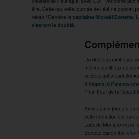
Masters de Pétanque, avec GDP Vendôme aux mane
titre. Cette nouvelle tournée de l’été ne pouvait 
retour ! Derrière
le capitaine Mickaël Bonetto,
viseront le doublé.
Complémenta
Un des tous meilleurs poi
meilleurs milieux du mome
succès, qui a parfaitemen
d’étapes, à Palavas-les-
Final Four de la Talaudi
Avec quatre joueurs du col
cette formation est paré
Ludovic Montoro est un d
Bonetto canonnier, d’un 