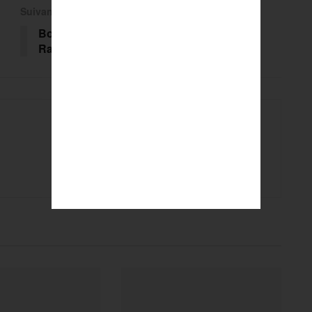
Suivant
Boxe : revivez le choc Kyllian Concy /
Raphaël Monny