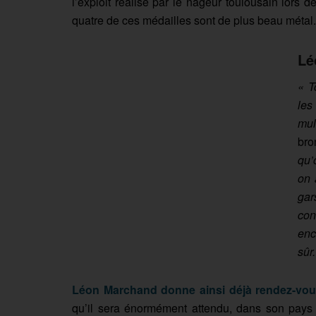
l’exploit réalisé par le nageur toulousain lors
quatre de ces médailles sont de plus beau métal.
Lé
« T
les
mul
bro
qu’
on 
gar
con
enc
sûr.
Léon Marchand donne ainsi déjà rendez-vou
qu’il sera énormément attendu, dans son pays 