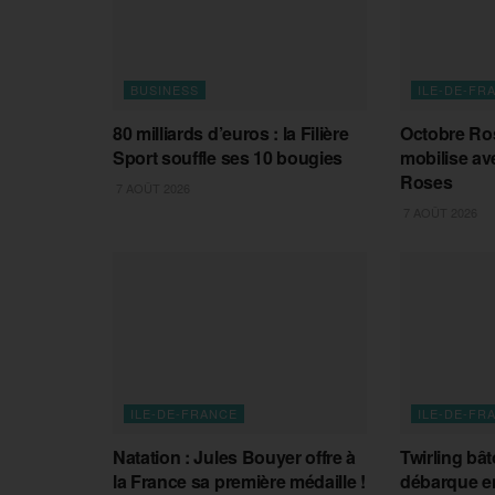
BUSINESS
ILE-DE-FR
80 milliards d’euros : la Filière
Octobre Ros
Sport souffle ses 10 bougies
mobilise ave
Roses
7 AOÛT 2026
7 AOÛT 2026
ILE-DE-FRANCE
ILE-DE-FR
Natation : Jules Bouyer offre à
Twirling bât
la France sa première médaille !
débarque en