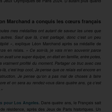
 des Jeux Olympiques de Paris 2024. D’autant plus quand
on Marchand a conquis les cœurs français
outes mes médailles ont autant de saveur les unes que
 autres. Sauf que là, c’est partagé, donc c’est un peu
tiplié »
, explique Léon Marchand après sa médaille de
nze en relais.
« Ce soir-là, je vais m’en souvenir parce
on avait une super équipe, on était en famille, entre potes,
a vraiment profité du moment. Partager ce truc avec ces
s-là, c’est trop cool, Je pense que ce relais est encore en
struction. Je pense qu’on a pas mal de choses à faire
ore et on sera au rendez-vous dans quatre ans, ça c’est
 »
s pour Los Angeles.
Dans quatre ans, le Français sait
de résidence, après des Jeux de Paris historiques. Un