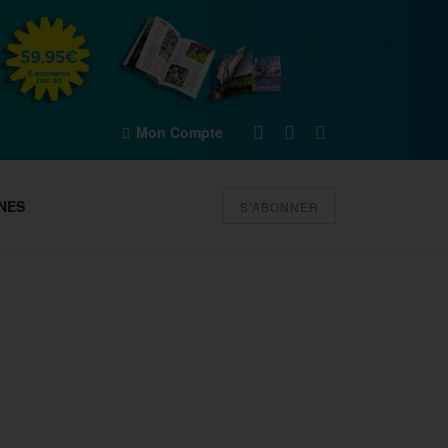
Mon Compte
NES
S'ABONNER