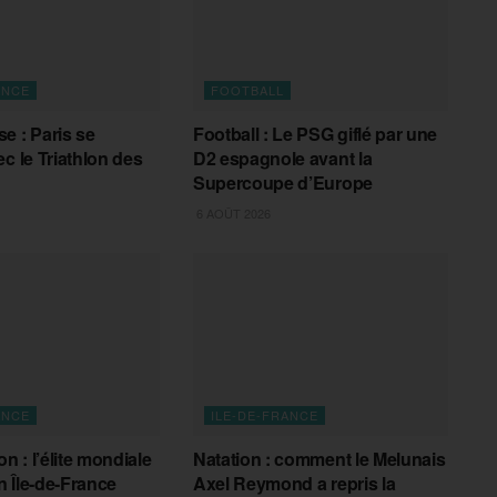
ANCE
FOOTBALL
e : Paris se
Football : Le PSG giflé par une
c le Triathlon des
D2 espagnole avant la
Supercoupe d’Europe
6 AOÛT 2026
ANCE
ILE-DE-FRANCE
on : l’élite mondiale
Natation : comment le Melunais
 Île-de-France
Axel Reymond a repris la