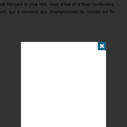
if français le plus titré, Jeux d’été et d’hiver confondus.
usain, qui a renoncé aux championnats du monde en fin
✖