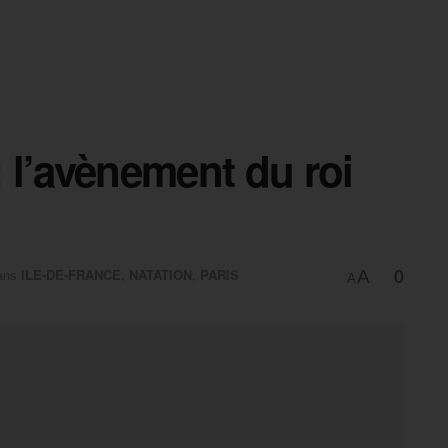
: l’avènement du roi
0
ans
ILE-DE-FRANCE
,
NATATION
,
PARIS
A
A