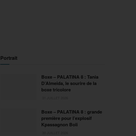
Portrait
Boxe – PALATINA 8 : Tania
D’Almeida, le sourire de la
boxe tricolore
31 JUILLET 2026
Boxe – PALATINA 8 : grande
première pour l’explosif
Kpassagnon Boli
30 JUILLET 2026