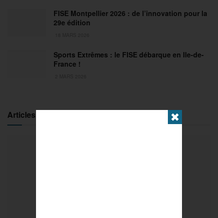
FISE Montpellier 2026 : de l’innovation pour la
29e édition
18 MARS 2026
Sports Extrêmes : le FISE débarque en Ile-de-
France !
2 MARS 2026
Articles populaires
✖