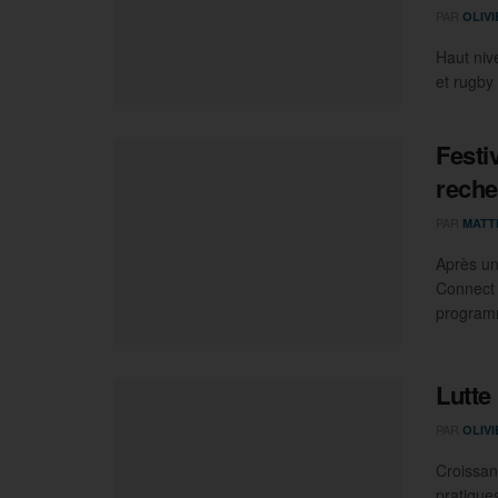
PAR
OLIV
Haut nive
et rugby 
Festi
reche
PAR
MATT
Après un
Connect 
programm
Lutte
PAR
OLIV
Croissanc
pratique