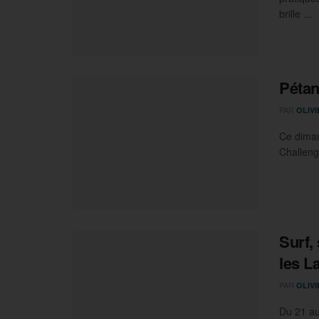
brille ...
Pétan
PAR
OLIV
Ce diman
Challeng
Surf,
les L
PAR
OLIV
Du 21 au