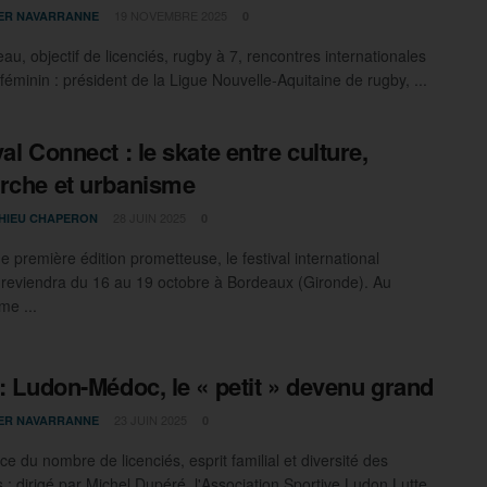
19 NOVEMBRE 2025
IER NAVARRANNE
0
au, objectif de licenciés, rugby à 7, rencontres internationales
féminin : président de la Ligue Nouvelle-Aquitaine de rugby, ...
val Connect : le skate entre culture,
rche et urbanisme
28 JUIN 2025
HIEU CHAPERON
0
e première édition prometteuse, le festival international
reviendra du 16 au 19 octobre à Bordeaux (Gironde). Au
e ...
 : Ludon-Médoc, le « petit » devenu grand
23 JUIN 2025
IER NAVARRANNE
0
e du nombre de licenciés, esprit familial et diversité des
s : dirigé par Michel Dupéré, l'Association Sportive Ludon Lutte