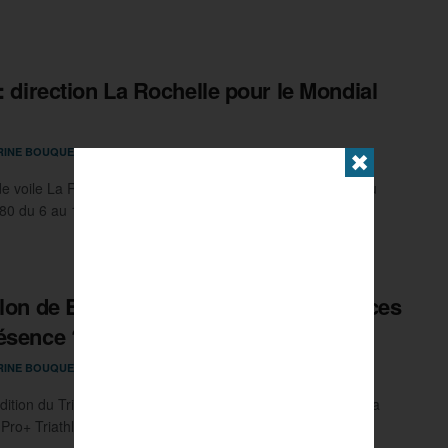
 : direction La Rochelle pour le Mondial
29 JUIN 2024
RINE BOUQUET
0
✖
de voile La Rochelle Nautique organise les championnats du
 du 6 au 13 juillet au pôle ...
hlon de Bordeaux : quelles sont les forces
ésence ?
28 JUIN 2024
RINE BOUQUET
0
dition du Triathlon de Bordeaux accueille ces 29 et 30 juin la
Pro+ Triathlon Séries, soit les ...