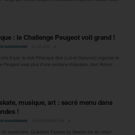
que : le Challenge Peugeot voit grand !
6 JUIN 2025
IER NAVARRANNE
0
che 8 juin, le club Pétanque Boé (Lot-et-Garonne) organise le
e Peugeot avec plus d'une centaine d’équipes, dont Adrien ...
 skate, musique, art : sacré menu dans
andes !
18 SEPTEMBRE 2024
IER NAVARRANNE
0
 29 septembre, Quiksilver Festival by Swatch est de retour