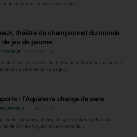
 Landes pour une semaine placée sous ...
aux, théâtre du championnat du monde
r de jeu de paume
12 AOÛT 2024
A TOURNEUR
0
première fois, le Club de Jeu de Paume de Bordeaux accueillera
pionnats du Monde Junior de jeu ...
sports : l’Aquaterra change de sens
1 JUILLET 2024
RINE BOUQUET
0
ition de l’Aquaterra, festival de sports nature se déroulant
 lac de Bort-les-Orgues, fait son retour le ...