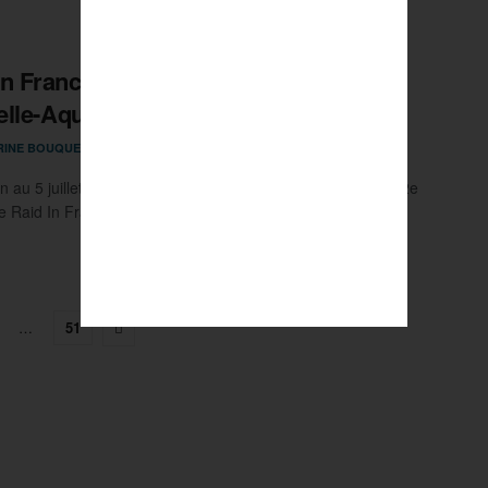
In France : une grande expédition en
lle-Aquitaine
26 JUIN 2024
RINE BOUQUET
0
n au 5 juillet, 30 équipes de quatre coureurs disputent la 12e
de Raid In France, manche ...
…
51