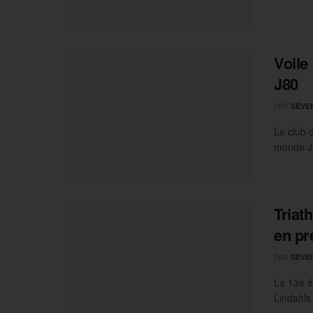
Voile
J80
PAR
SÉVE
Le club 
monde J80
Triat
en pr
PAR
SÉVE
La 13e é
Lindahls 