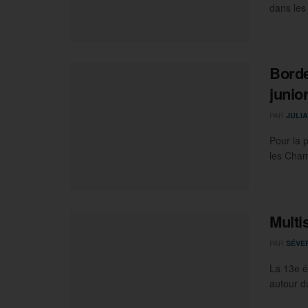
dans les
Borde
junio
PAR
JULI
Pour la 
les Cham
Multi
PAR
SÉVE
La 13e éd
autour du