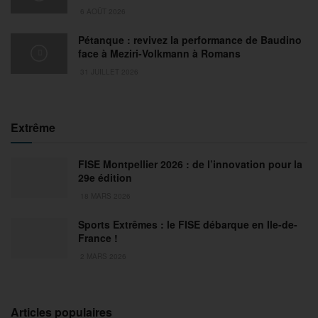
6 AOÛT 2026
Pétanque : revivez la performance de Baudino
face à Meziri-Volkmann à Romans
31 JUILLET 2026
Extrême
FISE Montpellier 2026 : de l’innovation pour la
29e édition
18 MARS 2026
Sports Extrêmes : le FISE débarque en Ile-de-
France !
2 MARS 2026
Articles populaires