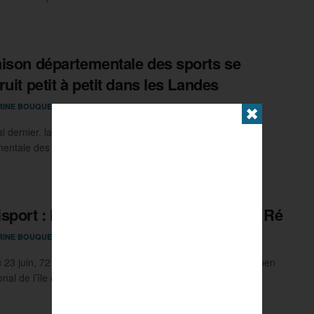
ison départementale des sports se
ruit petit à petit dans les Landes
20 JUIN 2024
RINE BOUQUET
0
✖
i dernier, la première pierre de la future Maison
entale des sports des Landes a été posée à ...
sport : Plateau cinq étoiles sur l’île de Ré
18 JUIN 2024
RINE BOUQUET
0
 23 juin, 72 joueurs disputeront la 20e édition du Toyota Open
onal de l’île de Ré à ...