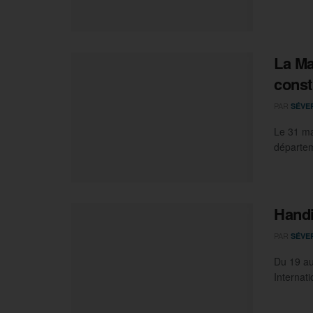
La Ma
const
PAR
SÉVE
Le 31 ma
départem
Handi
PAR
SÉVE
Du 19 au
Internati