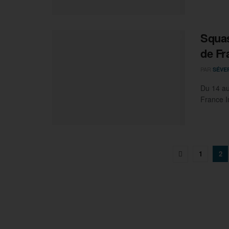
Squas
de Fr
PAR
SÉVE
Du 14 au
France I
1
2