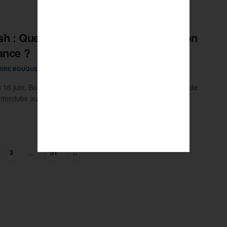
h : Quels clubs pour devenir champion
ance ?
13 JUIN 2024
RINE BOUQUET
0
 16 juin, Bordeaux accueille les playoffs des championnats de
nterclubs au Squash Badd33. Annecy part avec ...
3
…
51