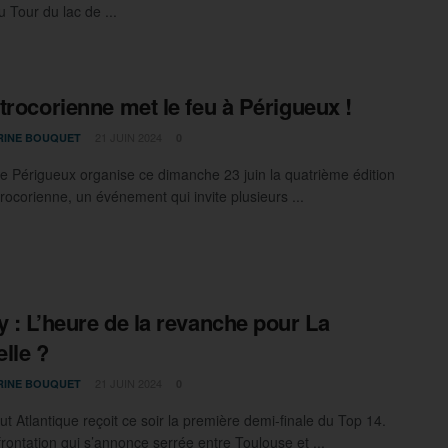
u Tour du lac de ...
trocorienne met le feu à Périgueux !
21 JUIN 2024
RINE BOUQUET
0
 de Périgueux organise ce dimanche 23 juin la quatrième édition
rocorienne, un événement qui invite plusieurs ...
 : L’heure de la revanche pour La
lle ?
21 JUIN 2024
RINE BOUQUET
0
t Atlantique reçoit ce soir la première demi-finale du Top 14.
rontation qui s’annonce serrée entre Toulouse et ...