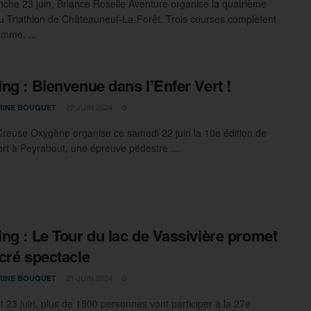
che 23 juin, Briance Roselle Aventure organise la quatrième
du Triathlon de Châteauneuf-La-Forêt. Trois courses complètent
amme. ...
ng : Bienvenue dans l’Enfer Vert !
22 JUIN 2024
RINE BOUQUET
0
Creuse Oxygène organise ce samedi 22 juin la 10e édition de
Vert à Peyrabout, une épreuve pédestre ...
ng : Le Tour du lac de Vassivière promet
cré spectacle
21 JUIN 2024
RINE BOUQUET
0
t 23 juin, plus de 1500 personnes vont participer à la 27e