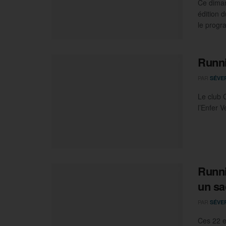
Ce diman
édition 
le progr
Runni
PAR
SÉVE
Le club 
l’Enfer 
Runni
un sa
PAR
SÉVE
Ces 22 e