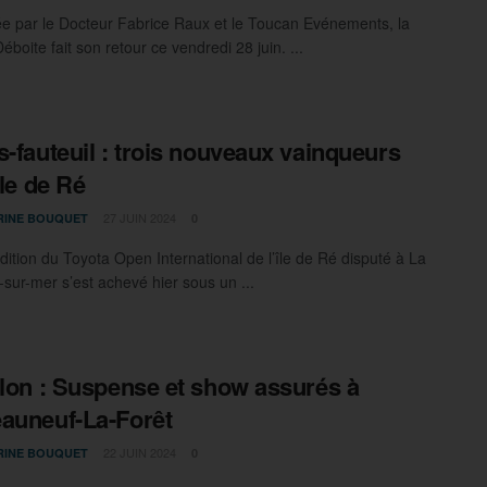
e par le Docteur Fabrice Raux et le Toucan Evénements, la
boite fait son retour ce vendredi 28 juin. ...
s-fauteuil : trois nouveaux vainqueurs
île de Ré
27 JUIN 2024
RINE BOUQUET
0
dition du Toyota Open International de l’île de Ré disputé à La
sur-mer s’est achevé hier sous un ...
hlon : Suspense et show assurés à
auneuf-La-Forêt
22 JUIN 2024
RINE BOUQUET
0