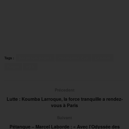
Tags :
Bordeaux-Bègles
Champions Cup
Leinster
Rugby
UBB
Précedent
Lutte : Koumba Larroque, la force tranquille a rendez-
vous à Paris
Suivant
Pétanque – Marcel Laborde : « Avec l’Odyssée des