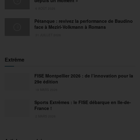
depuis un moment »
6 AOÛT 2026
Pétanque : revivez la performance de Baudino
face à Meziri-Volkmann à Romans
31 JUILLET 2026
Extrême
FISE Montpellier 2026 : de l’innovation pour la
29e édition
18 MARS 2026
Sports Extrêmes : le FISE débarque en Ile-de-
France !
2 MARS 2026