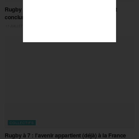
Rugby : face au Japon, le XV de France veut
conclure son bel été
17 JUILLET 2026
COLLECTIFS
Rugby à 7 : l’avenir appartient (déjà) à la France