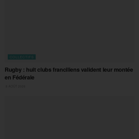
COLLECTIFS
Rugby : huit clubs franciliens valident leur montée
en Fédérale
8 AOÛT 2026