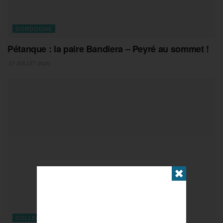
DORDOGNE
Pétanque : la paire Bandiera – Peyré au sommet !
27 JUILLET 2026
✖
COLLECTIFS