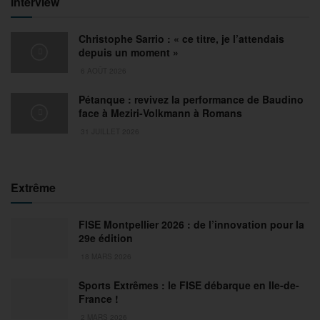
Interview
Christophe Sarrio : « ce titre, je l’attendais
depuis un moment »
6 AOÛT 2026
Pétanque : revivez la performance de Baudino
face à Meziri-Volkmann à Romans
31 JUILLET 2026
Extrême
FISE Montpellier 2026 : de l’innovation pour la
29e édition
18 MARS 2026
Sports Extrêmes : le FISE débarque en Ile-de-
France !
2 MARS 2026