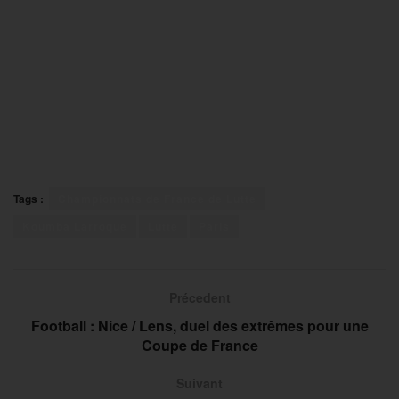
Tags :
Championnats de France de Lutte
Koumba Larroque
Lutte
Paris
Précedent
Football : Nice / Lens, duel des extrêmes pour une
Coupe de France
Suivant