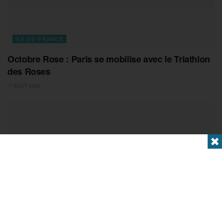
ILE-DE-FRANCE
Octobre Rose : Paris se mobilise avec le Triathlon
des Roses
7 AOÛT 2026
✖