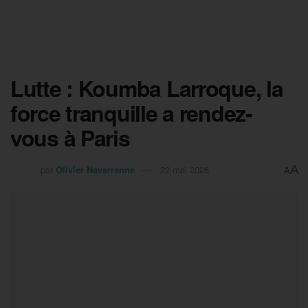
Lutte : Koumba Larroque, la
force tranquille a rendez-
vous à Paris
A
par
Olivier Navarranne
22 mai 2026
A