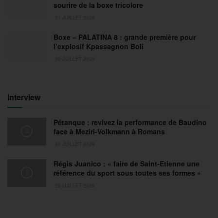
sourire de la boxe tricolore
31 JUILLET 2026
Boxe – PALATINA 8 : grande première pour
l’explosif Kpassagnon Boli
30 JUILLET 2026
Interview
Pétanque : revivez la performance de Baudino
face à Meziri-Volkmann à Romans
31 JUILLET 2026
Régis Juanico : « faire de Saint-Etienne une
référence du sport sous toutes ses formes »
29 JUILLET 2026