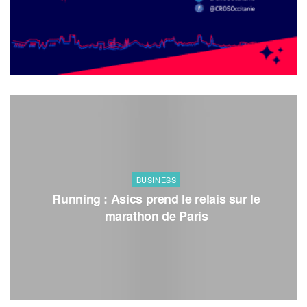
BUSINESS
Running : Asics prend le relais sur le
marathon de Paris