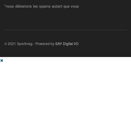
*nous détestons les spams autant que vous
© 2021 Sportmag - Powered by
SAY Digital I/O
✖