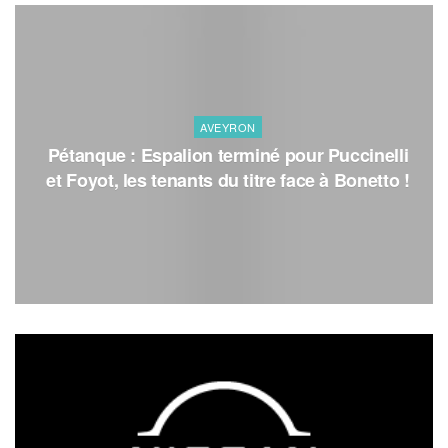
AVEYRON
Pétanque : Espalion terminé pour Puccinelli
et Foyot, les tenants du titre face à Bonetto !