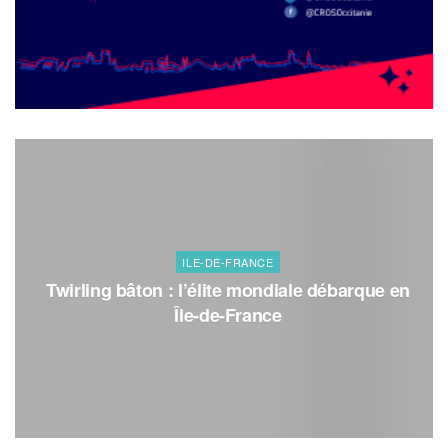
ILE-DE-FRANCE
Twirling bâton : l’élite mondiale débarque en
Île-de-France