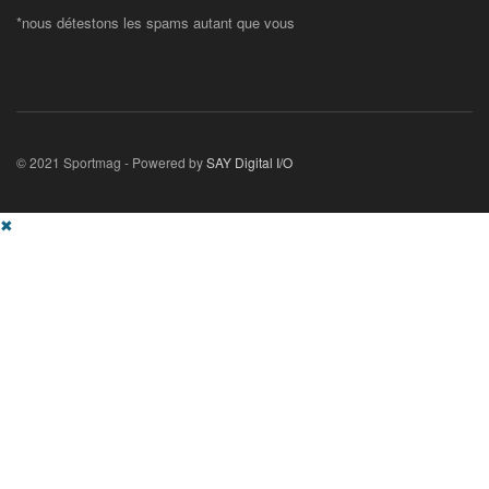
*nous détestons les spams autant que vous
© 2021 Sportmag - Powered by
SAY Digital I/O
✖