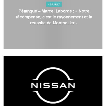
HERAULT
Pétanque – Marcel Laborde : « Notre
récompense, c’est le rayonnement et la
réussite de Montpellier »