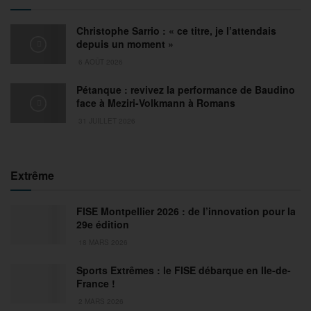
Christophe Sarrio : « ce titre, je l’attendais
depuis un moment »
6 AOÛT 2026
Pétanque : revivez la performance de Baudino
face à Meziri-Volkmann à Romans
31 JUILLET 2026
Extrême
FISE Montpellier 2026 : de l’innovation pour la
29e édition
18 MARS 2026
Sports Extrêmes : le FISE débarque en Ile-de-
France !
2 MARS 2026