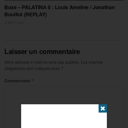
Boxe – PALATINA 8 : Louis Ameline / Jonathan
Bouillot (REPLAY)
3 AOÛT 2026
Laisser un commentaire
Votre adresse e-mail ne sera pas publiée.
Les champs
obligatoires sont indiqués avec
*
Commentaire
*
✖