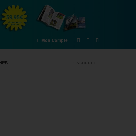
Mon Compte
NES
S'ABONNER