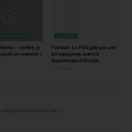
-RHONE-ALPES
FOOTBALL
rrio : « ce titre, je
Football : Le PSG giflé par une
 depuis un moment »
D2 espagnole avant la
Supercoupe d’Europe
6 AOÛT 2026
obligatoires sont indiqués avec
*