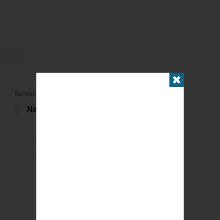
s 2023
✖
Suivant
Nantenin Keita : « La caisse me manque »