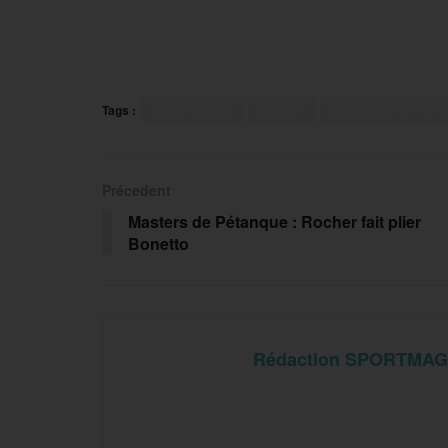
Tags :
Alice Metais
COMAP
Mondiaux de Pari
Précedent
Masters de Pétanque : Rocher fait plier
Bonetto
Rédaction SPORTMAG