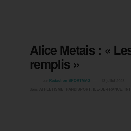
Alice Metais : « Le
remplis »
par
Rédaction SPORTMAG
13 juillet 2023
dans
ATHLETISME
,
HANDISPORT
,
ILE-DE-FRANCE
,
IN