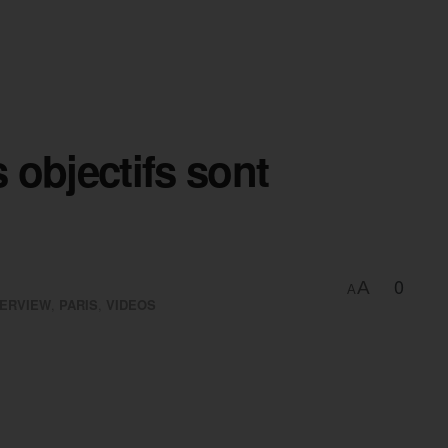
s objectifs sont
0
A
A
TERVIEW
,
PARIS
,
VIDEOS