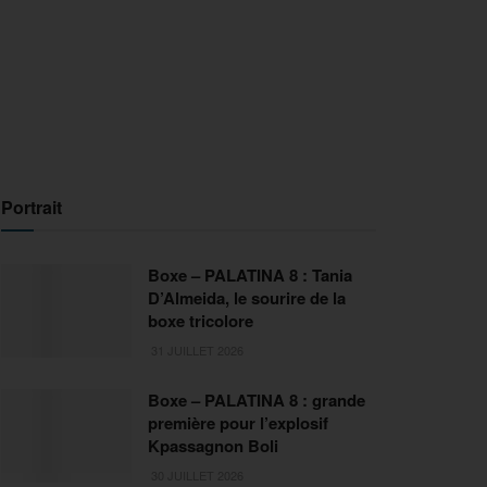
Portrait
Boxe – PALATINA 8 : Tania
D’Almeida, le sourire de la
boxe tricolore
31 JUILLET 2026
Boxe – PALATINA 8 : grande
première pour l’explosif
Kpassagnon Boli
30 JUILLET 2026