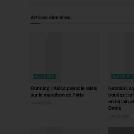
Articles similaires
BUSINESS
ILE-DE-FR
Running : Asics prend le relais
Natation, a
sur le marathon de Paris
bouées : la
en terrain de
7 AOÛT 2026
Denis
7 AOÛT 2026