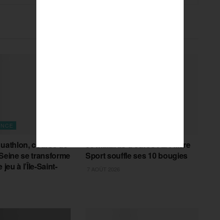
ANCE
BUSINESS
quathlon, course de
80 milliards d’euros : la Filière
 Seine se transforme
Sport souffle ses 10 bougies
 jeu à l’Île-Saint-
7 AOÛT 2026