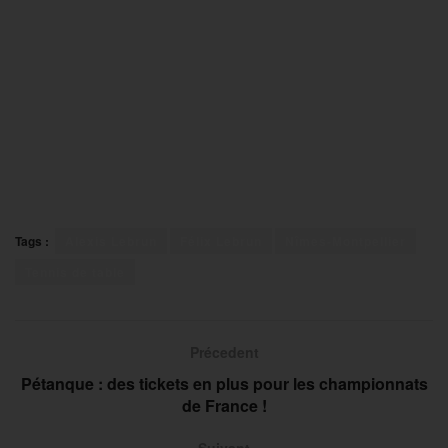
Tags :
Alexis Lebrun
Félix Lebrun
Nîmes-Montpellier
Tennis de table
Précedent
Pétanque : des tickets en plus pour les championnats
de France !
Suivant