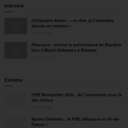
Interview
Christophe Sarrio : « ce titre, je l’attendais
depuis un moment »
6 AOÛT 2026
Pétanque : revivez la performance de Baudino
face à Meziri-Volkmann à Romans
31 JUILLET 2026
Extrême
FISE Montpellier 2026 : de l’innovation pour la
29e édition
18 MARS 2026
Sports Extrêmes : le FISE débarque en Ile-de-
France !