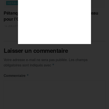
HERAULT
Pétanque : première équipe de très haut niveau
pour l’Odyssée des Nations à Montpellier !
14 JUILLET 2026
Laisser un commentaire
Votre adresse e-mail ne sera pas publiée.
Les champs
obligatoires sont indiqués avec
*
Commentaire
*