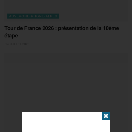
AUVERGNE-RHONE-ALPES
Tour de France 2026 : présentation de la 10ème
étape
14 JUILLET 2026
✖