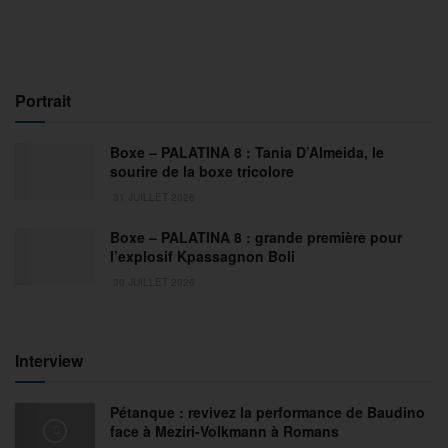
Portrait
Boxe – PALATINA 8 : Tania D’Almeida, le
sourire de la boxe tricolore
31 JUILLET 2026
Boxe – PALATINA 8 : grande première pour
l’explosif Kpassagnon Boli
30 JUILLET 2026
Interview
Pétanque : revivez la performance de Baudino
face à Meziri-Volkmann à Romans