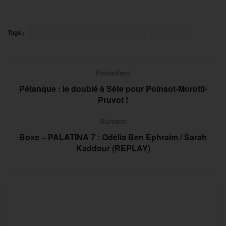
Tags :
Boxe
Cherbourg
PALATINA
Palatina 7
Précedent
Pétanque : le doublé à Sète pour Poinsot-Morotti-
Pruvot !
Suivant
Boxe – PALATINA 7 : Odélia Ben Ephraim / Sarah
Kaddour (REPLAY)