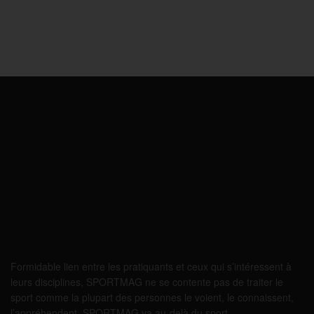
Formidable lien entre les pratiquants et ceux qui s’intéressent à
leurs disciplines, SPORTMAG ne se contente pas de traiter le
sport comme la plupart des personnes le voient, le connaissent,
l’appréhendent. SPORTMAG va au-delà du sport…