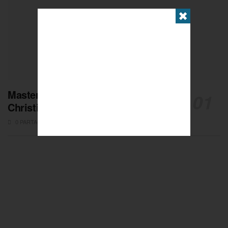
✖
Masters de Pétanque : Les adieux de
Christian Fazzino
0 PARTAGES