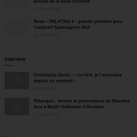
sourire de la boxe tricolore
31 JUILLET 2026
Boxe – PALATINA 8 : grande première pour
l’explosif Kpassagnon Boli
30 JUILLET 2026
Interview
Christophe Sarrio : « ce titre, je l’attendais
depuis un moment »
6 AOÛT 2026
Pétanque : revivez la performance de Baudino
face à Meziri-Volkmann à Romans
31 JUILLET 2026