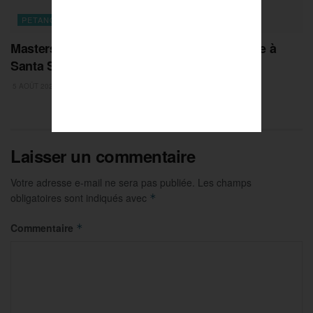
PETANQUE
Masters de Pétanque : la Dream Team royale à
Santa Susanna !
5 AOÛT 2026
Laisser un commentaire
Votre adresse e-mail ne sera pas publiée.
Les champs
obligatoires sont indiqués avec
*
Commentaire
*