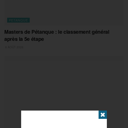
PETANQUE
Masters de Pétanque : le classement général
après la 5e étape
6 AOÛT 2026
✖