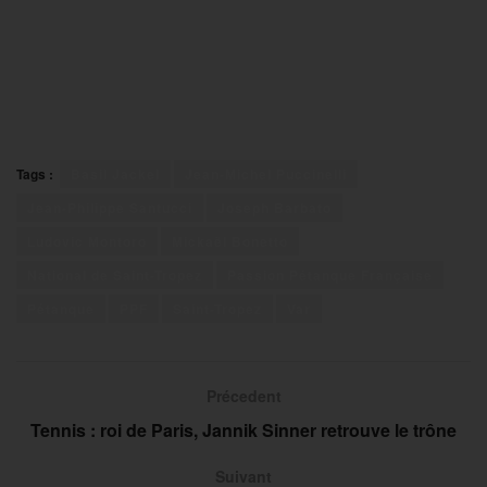
Tags :
Basil Jackel
Jean-Michel Puccinelli
Jean-Philippe Santucci
Joseph Barbato
Ludovic Montoro
Mickaël Bonetto
National de Saint-Tropez
Passion Pétanque Française
Pétanque
PPF
Saint-Tropez
Var
Précedent
Tennis : roi de Paris, Jannik Sinner retrouve le trône
Suivant