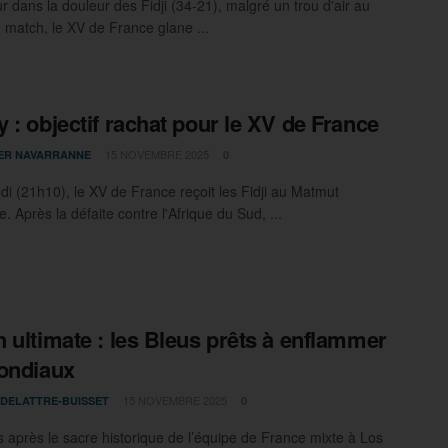
r dans la douleur des Fidji (34-21), malgré un trou d'air au
u match, le XV de France glane ...
 : objectif rachat pour le XV de France
15 NOVEMBRE 2025
IER NAVARRANNE
0
i (21h10), le XV de France reçoit les Fidji au Matmut
e. Après la défaite contre l'Afrique du Sud, ...
 ultimate : les Bleus prêts à enflammer
ondiaux
15 NOVEMBRE 2025
 DELATTRE-BUISSET
0
 après le sacre historique de l’équipe de France mixte à Los