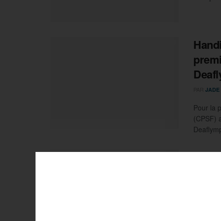
Handi
premi
Deafl
PAR
JADE
Pour la 
(CPSF) a
Deaflymp
Rolex
final
PAR
JADE
Le Rolex
avec plu