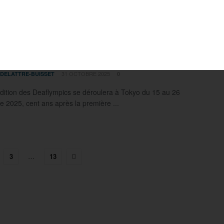
ympics 2025 : cap sur Tokyo pour les
tes français
31 OCTOBRE 2025
 DELATTRE-BUISSET
0
dition des Deaflympics se déroulera à Tokyo du 15 au 26
 2025, cent ans après la première ...
3
…
13