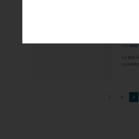
Müller ...
Deafl
athlè
PAR
JADE
La 25e é
novembre
1
2