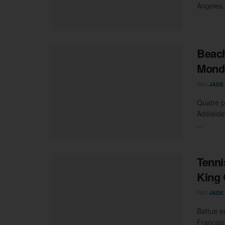
Angeles,
Beach
Mondi
PAR
JADE
Quatre p
Adélaïde
...
Tennis
King
PAR
JADE
Battue e
Français