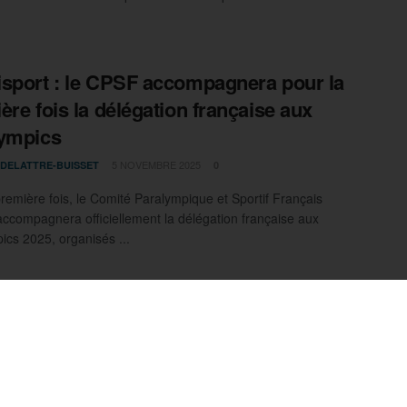
sport : le CPSF accompagnera pour la
ère fois la délégation française aux
ympics
5 NOVEMBRE 2025
 DELATTRE-BUISSET
0
première fois, le Comité Paralympique et Sportif Français
ccompagnera officiellement la délégation française aux
ics 2025, organisés ...
 Paris Masters 2025 : les Français sans
e, mais pas sans éclats
3 NOVEMBRE 2025
 DELATTRE-BUISSET
0
 Paris Masters 2025 s’est achevé sans finale française, mais
sieurs parcours prometteurs. En simple, Moutet, Rinderknech,