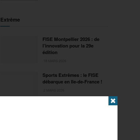
Extrême
FISE Montpellier 2026 : de
l’innovation pour la 29e
édition
18 MARS 2026
Sports Extrêmes : le FISE
débarque en Ile-de-France !
2 MARS 2026
✖
Articles populaires