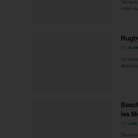
Vainqueu
milieu d
Rugby
PAR
OLIV
Ce samed
Atlantiqu
Beach
les M
PAR
JADE
Deux ans