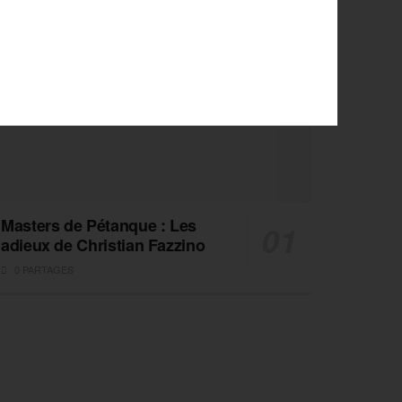
Masters de Pétanque : Les
adieux de Christian Fazzino
0 PARTAGES