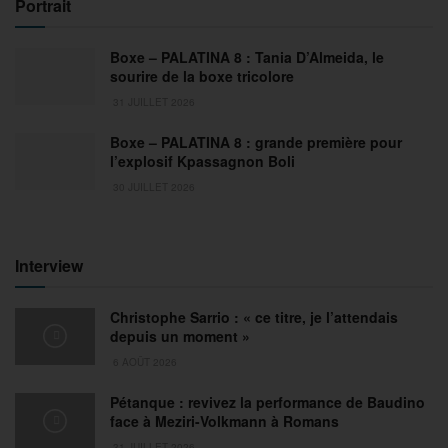
Portrait
Boxe – PALATINA 8 : Tania D’Almeida, le
sourire de la boxe tricolore
31 JUILLET 2026
Boxe – PALATINA 8 : grande première pour
l’explosif Kpassagnon Boli
30 JUILLET 2026
Interview
Christophe Sarrio : « ce titre, je l’attendais
depuis un moment »
6 AOÛT 2026
Pétanque : revivez la performance de Baudino
face à Meziri-Volkmann à Romans
31 JUILLET 2026