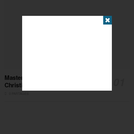
✖
Masters de Pétanque : Les adieux de
Christian Fazzino
0 PARTAGES