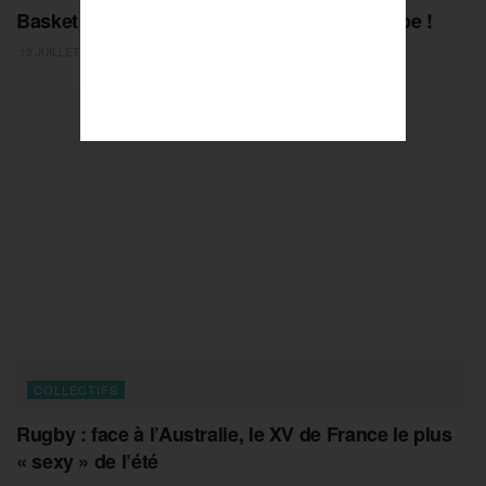
Basket : les Bleuettes au sommet de l’Europe !
13 JUILLET 2026
COLLECTIFS
Rugby : face à l’Australie, le XV de France le plus
« sexy » de l’été