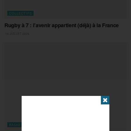
COLLECTIFS
Rugby à 7 : l’avenir appartient (déjà) à la France
14 JUILLET 2026
✖
BASKET