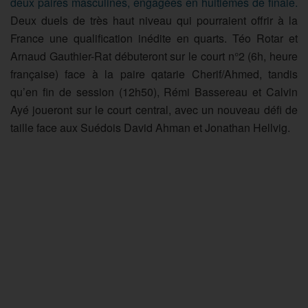
deux paires masculines, engagées en huitièmes de finale.
Deux duels de très haut niveau qui pourraient offrir à la
France une qualification inédite en quarts. Téo Rotar et
Arnaud Gauthier-Rat débuteront sur le court n°2 (6h, heure
française) face à la paire qatarie Cherif/Ahmed, tandis
qu’en fin de session (12h50), Rémi Bassereau et Calvin
Ayé joueront sur le court central, avec un nouveau défi de
taille face aux Suédois David Ahman et Jonathan Hellvig.