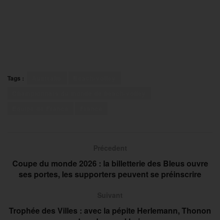
Tags :
Australie
Beach-volley
Championnats du monde de beach-volley
Equipe de France
France
Précedent
Coupe du monde 2026 : la billetterie des Bleus ouvre
ses portes, les supporters peuvent se préinscrire
Suivant
Trophée des Villes : avec la pépite Herlemann, Thonon