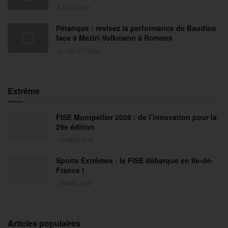
6 AOÛT 2026
Pétanque : revivez la performance de Baudino
face à Meziri-Volkmann à Romans
31 JUILLET 2026
Extrême
FISE Montpellier 2026 : de l’innovation pour la
29e édition
18 MARS 2026
Sports Extrêmes : le FISE débarque en Ile-de-
France !
2 MARS 2026
Articles populaires