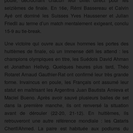
poule, décrochant chacun leur billet direct pour les
seizièmes de finale. En 16e, Rémi Bassereau et Calvin
Ayé ont dominé les Suisses Yves Haussener et Julian
Friedli au terme d’un match mentalement exigeant, conclu
15-9 au tie-break.
Une victoire qui ouvre aux deux hommes les portes des
huitièmes de finale, où un immense défi les attend : les
champions olympiques en titre, les Suédois David Ahman
et Jonathan Hellvig. Quelques heures plus tard, Théo
Rotaret Arnaud Gauthier-Rat ont confirmé leur très grande
forme. Invaincus en poule, les Français ont assumé leur
statut en maîtrisant les Argentins Juan Bautista Amieva et
Maciel Bueno. Après avoir sauvé plusieurs balles de set
dans la première manche, ils ont renversé la situation
avant de dérouler (22-20, 21-12). En huitièmes, ils
retrouveront une autre référence mondiale : les Qataris
Cherif/Ahmed. La paire est habituée aux podiums du