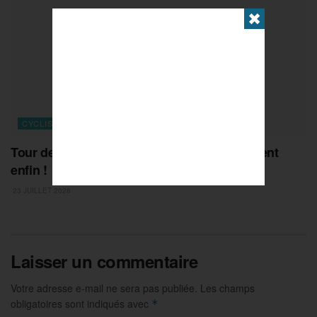
✖
CYCLISME
Tour de France 2026 : Richard Carapaz la tient
enfin !
23 JUILLET 2026
Laisser un commentaire
Votre adresse e-mail ne sera pas publiée.
Les champs
obligatoires sont indiqués avec
*