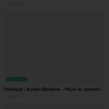
30 JUILLET 2026
DORDOGNE
Pétanque : la paire Bandiera – Peyré au sommet !
27 JUILLET 2026