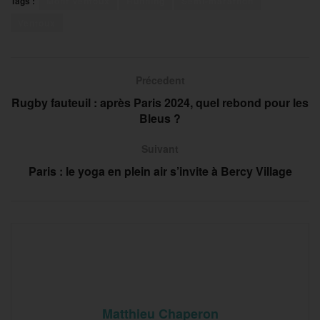
Tags :
Mont Ventoux
Running
Semi-marathon
Ventoux
Précedent
Rugby fauteuil : après Paris 2024, quel rebond pour les
Bleus ?
Suivant
Paris : le yoga en plein air s’invite à Bercy Village
Matthieu Chaperon