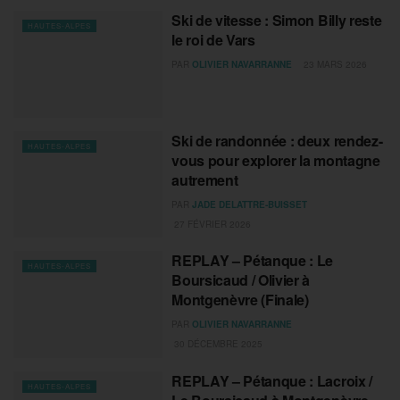
Ski de vitesse : Simon Billy reste
HAUTES-ALPES
le roi de Vars
PAR
OLIVIER NAVARRANNE
23 MARS 2026
Ski de randonnée : deux rendez-
HAUTES-ALPES
vous pour explorer la montagne
autrement
PAR
JADE DELATTRE-BUISSET
27 FÉVRIER 2026
REPLAY – Pétanque : Le
HAUTES-ALPES
Boursicaud / Olivier à
Montgenèvre (Finale)
PAR
OLIVIER NAVARRANNE
30 DÉCEMBRE 2025
REPLAY – Pétanque : Lacroix /
HAUTES-ALPES