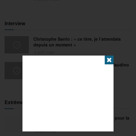
Interview
Christophe Sarrio : « ce titre, je l’attendais
depuis un moment »
6 AOÛT 2026
✖
Pétanque : revivez la performance de Baudino
face à Meziri-Volkmann à Romans
31 JUILLET 2026
Extrême
FISE Montpellier 2026 : de l’innovation pour la
29e édition
18 MARS 2026