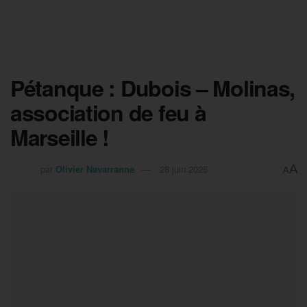
Pétanque : Dubois – Molinas,
association de feu à
Marseille !
A
par
Olivier Navarranne
28 juin 2025
A