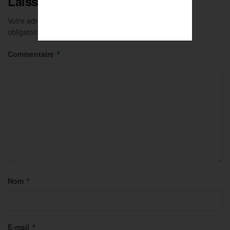
Laisser un commentaire
Votre adresse e-mail ne sera pas publiée.
Les champs
obligatoires sont indiqués avec
*
Commentaire
*
Nom
*
E-mail
*