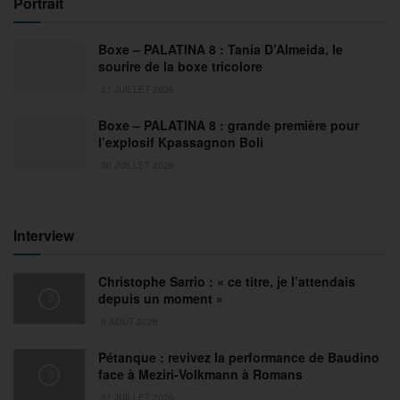
Portrait
Boxe – PALATINA 8 : Tania D’Almeida, le
sourire de la boxe tricolore
31 JUILLET 2026
Boxe – PALATINA 8 : grande première pour
l’explosif Kpassagnon Boli
30 JUILLET 2026
Interview
Christophe Sarrio : « ce titre, je l’attendais
depuis un moment »
6 AOÛT 2026
Pétanque : revivez la performance de Baudino
face à Meziri-Volkmann à Romans
31 JUILLET 2026