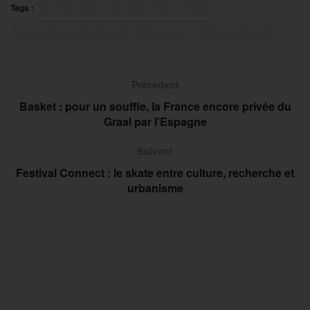
Tags :
Antoine Dubois
La Marseillaise
Mondial La Marseillaise
Pétanque
Tyson Molinas
Précedent
Basket : pour un souffle, la France encore privée du
Graal par l’Espagne
Suivant
Festival Connect : le skate entre culture, recherche et
urbanisme