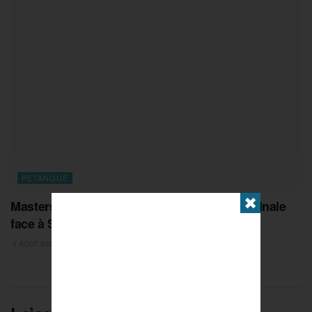
PETANQUE
✖
Masters de Pétanque : Zigler costaud, une finale
face à Suchaud !
5 AOÛT 2026