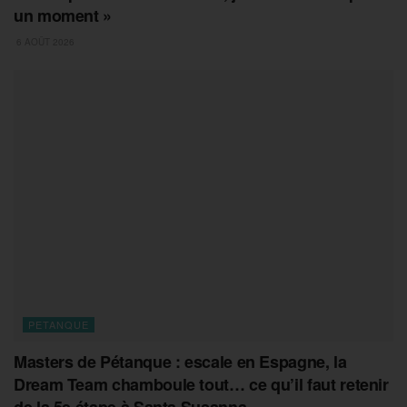
un moment »
6 AOÛT 2026
PETANQUE
Masters de Pétanque : escale en Espagne, la
Dream Team chamboule tout… ce qu’il faut retenir
de la 5e étape à Santa Susanna