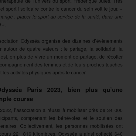
hérapeute de l’univers du sport, Frédérique Jules. Très
t sportif solidaire contre le cancer du sein voit le jour. «
hangé : placer le sport au service de la santé, dans une
 ».
sociation Odysséa organise des dizaines d’évènements
 autour de quatre valeurs : le partage, la solidarité, la
on est, en plus de vivre un moment de partage, de récolter
’accompagnement des femmes et de leurs proches touchés
t les activités physiques après le cancer.
Odysséa Paris 2023, bien plus qu’une
mple course
2022, l’association a réussi à mobiliser près de 34 000
ticipants, comprenant les bénévoles et le soutien des
tenaires. Collectivement, les personnes mobilisées ont
couru 221 816 kilomètres. Odysséa a ainsi collecté 640