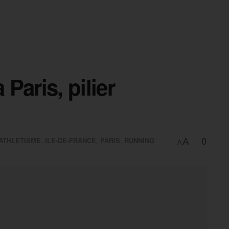
Paris, pilier
0
ATHLETISME
,
ILE-DE-FRANCE
,
PARIS
,
RUNNING
A
A