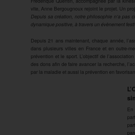
Frédérique Quentin, accompagnée par la kinésit
vite, Anne Bergougnoux rejoint le projet. Un proje
Depuis sa création, notre philosophie n’a pas c
dynamique positive, à travers un évènement festif
Depuis 21 ans maintenant, chaque année, l’as
dans plusieurs villes en France et en outre-mer
prévention et le sport. L’objectif de l’associati
des dons afin de faire avancer la recherche, l
par la maladie et aussi la prévention en favorisan
L’
si
En 
par
par
par