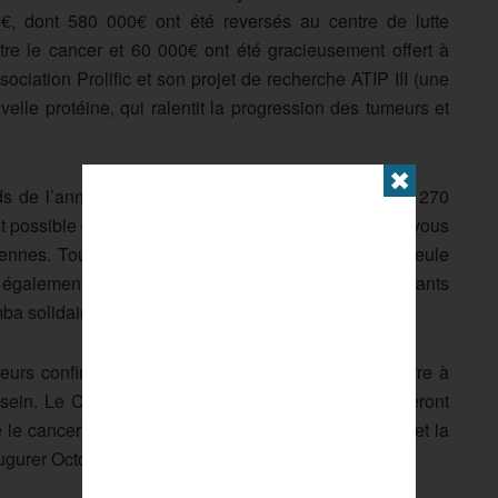
€, dont 580 000€ ont été reversés au centre de lutte
tre le cancer et 60 000€ ont été gracieusement offert à
ssociation Prolific et son projet de recherche ATIP III (une
velle protéine, qui ralentit la progression des tumeurs et
✖
ds de l’année dernière. Avec l’ambition de parcourir 270
possible de participer à l’expérience à distance s’il vous
nnes. Toutefois, la course à pied ne sera pas la seule
ra également une course d’un kilomètre pour les enfants
mba solidaire.
reurs confirmés, tout le monde peut apporter sa pierre à
 du sein. Le Château de Vincennes et ses alentours seront
e le cancer du sein de manière sportive dans la joie et la
augurer Octobre Rose.