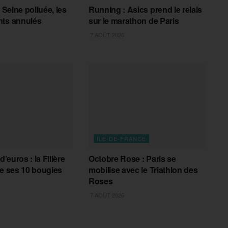
a Seine polluée, les
Running : Asics prend le relais
nts annulés
sur le marathon de Paris
7 AOÛT 2026
ILE-DE-FRANCE
d’euros : la Filière
Octobre Rose : Paris se
le ses 10 bougies
mobilise avec le Triathlon des
Roses
7 AOÛT 2026