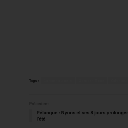
Tags :
Cancer du sein
Octobre Rose
Odysséa
Précedent
Pétanque : Nyons et ses 8 jours prolonge
l’été