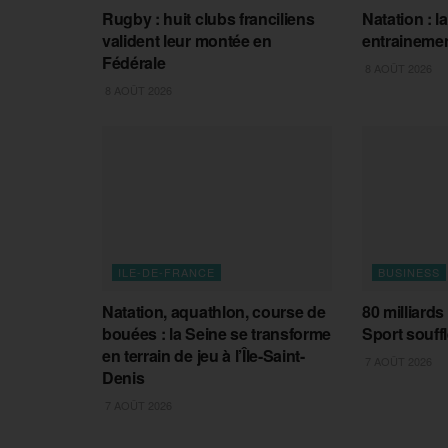
Rugby : huit clubs franciliens
Natation : l
valident leur montée en
entraineme
Fédérale
8 AOÛT 2026
8 AOÛT 2026
ILE-DE-FRANCE
BUSINESS
Natation, aquathlon, course de
80 milliards 
bouées : la Seine se transforme
Sport souff
en terrain de jeu à l’Île-Saint-
7 AOÛT 2026
Denis
7 AOÛT 2026