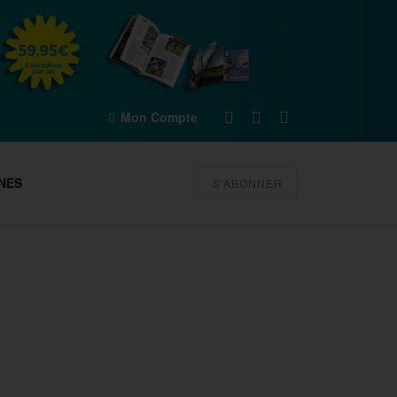
Mon Compte
NES
S'ABONNER