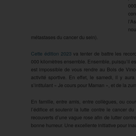
000
con
l’A
nou
métastases du cancer du sein).
Cette édition 2023
va tenter de battre les recor
000 kilomètres ensemble. Ensemble, puisqu’il est 
est impossible de vous rendre au Bois de Vince
activité sportive. En effet, le samedi, il y au
s’intitulant « Je cours pour Maman », et de la zu
En famille, entre amis, entre collègues, ou cou
l’édifice et soutenir la lutte contre le cancer
recouverts d’une vague rose afin de lutter contr
bonne humeur. Une excellente initiative pour in