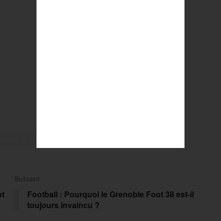
 Paris
Running
Suivant
nt
Football : Pourquoi le Grenoble Foot 38 est-il
toujours invaincu ?