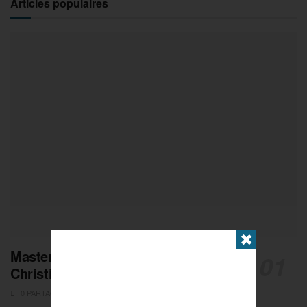
Articles populaires
✖
Masters de Pétanque : Les adieux de
Christian Fazzino
0 PARTAGES