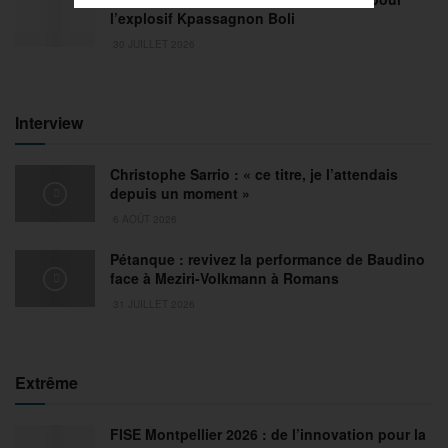
l’explosif Kpassagnon Boli
30 JUILLET 2026
Interview
Christophe Sarrio : « ce titre, je l’attendais
depuis un moment »
6 AOÛT 2026
Pétanque : revivez la performance de Baudino
face à Meziri-Volkmann à Romans
31 JUILLET 2026
Extrême
FISE Montpellier 2026 : de l’innovation pour la