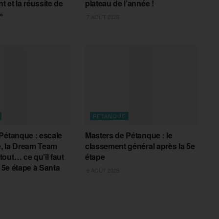
 et la réussite de
plateau de l’année !
»
7 AOÛT 2026
PETANQUE
Pétanque : escale
Masters de Pétanque : le
, la Dream Team
classement général après la 5e
out… ce qu’il faut
étape
a 5e étape à Santa
6 AOÛT 2026