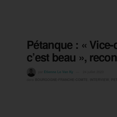
Pétanque : « Vice
c’est beau », reco
par
Etienne Le Van Ky
24 juillet 2023
dans
BOURGOGNE-FRANCHE-COMTE
,
INTERVIEW
,
PE