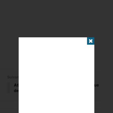
✖
Suivant
Athlétisme : l’Athletic Day, une façon ludique
de s’initier des été dans les Yvelines