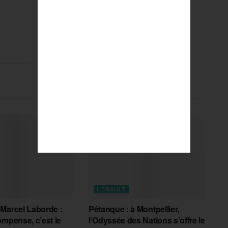
HERAULT
Marcel Laborde :
Pétanque : à Montpellier,
ompense, c’est le
l’Odyssée des Nations s’offre le