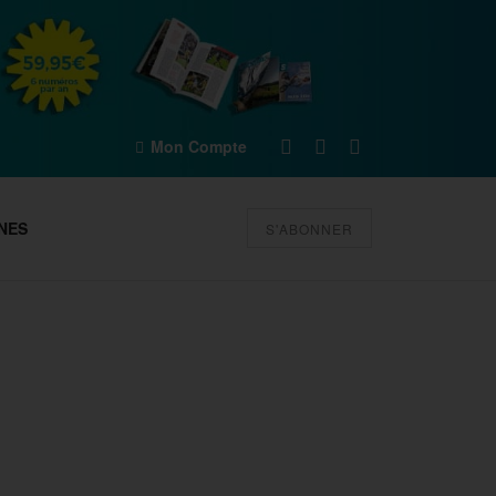
Mon Compte
NES
S'ABONNER