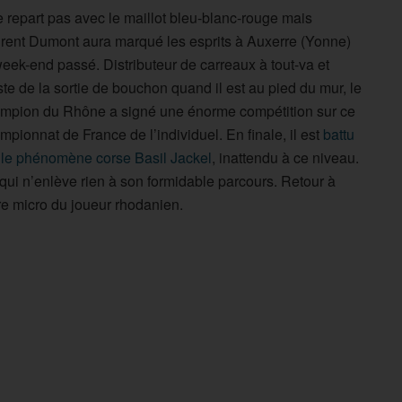
ne repart pas avec le maillot bleu-blanc-rouge mais
rent Dumont aura marqué les esprits à Auxerre (Yonne)
week-end passé. Distributeur de carreaux à tout-va et
iste de la sortie de bouchon quand il est au pied du mur, le
mpion du Rhône a signé une énorme compétition sur ce
mpionnat de France de l’individuel. En finale, il est
battu
 le phénomène corse Basil Jackel
, inattendu à ce niveau.
qui n’enlève rien à son formidable parcours. Retour à
re micro du joueur rhodanien.