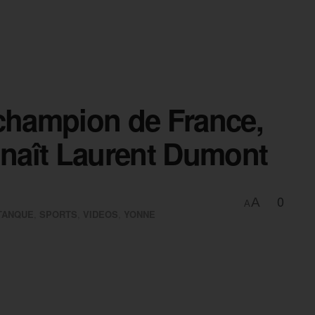
-champion de France,
nnaît Laurent Dumont
0
A
A
TANQUE
,
SPORTS
,
VIDEOS
,
YONNE