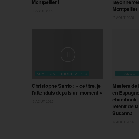
Montpellier !
rayonnement
Montpellier 
8 AOÛT 2026
7 AOÛT 2026
AUVERGNE-RHONE-ALPES
PETANQUE
Christophe Sarrio : « ce titre, je
Masters de 
l’attendais depuis un moment »
en Espagne
chamboule t
6 AOÛT 2026
retenir de l
Susanna
6 AOÛT 2026