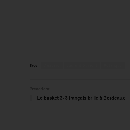
Tags :
Auxerre
Laurent Dumont
Pétanque
Précedent
Le basket 3×3 français brille à Bordeaux