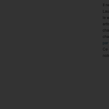
Il 
Lau
le 
art
cha
cha
par
Ce 
not