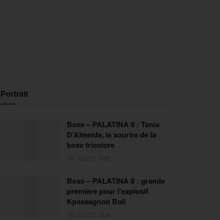
Portrait
Boxe – PALATINA 8 : Tania
D’Almeida, le sourire de la
boxe tricolore
31 JUILLET 2026
Boxe – PALATINA 8 : grande
première pour l’explosif
Kpassagnon Boli
30 JUILLET 2026