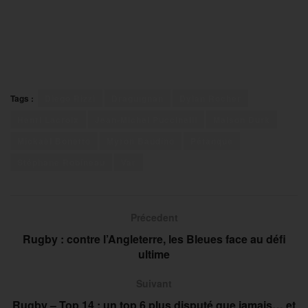
Tags :
Diego Rizzi
Draguignan
Dylan Rocher
Henri Lacroix
Jean-Michel Puccinelli
Maison Durk
Mickaël Bonetto
Myron Baudino
Pétanque
Stéphane Robineau
Var
Précedent
Rugby : contre l’Angleterre, les Bleues face au défi
ultime
Suivant
Rugby – Top 14 : un top 6 plus disputé que jamais… et