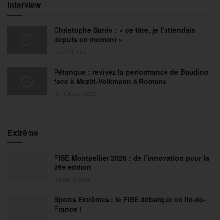
Interview
Christophe Sarrio : « ce titre, je l’attendais
depuis un moment »
6 AOÛT 2026
Pétanque : revivez la performance de Baudino
face à Meziri-Volkmann à Romans
31 JUILLET 2026
Extrême
FISE Montpellier 2026 : de l’innovation pour la
29e édition
18 MARS 2026
Sports Extrêmes : le FISE débarque en Ile-de-
France !