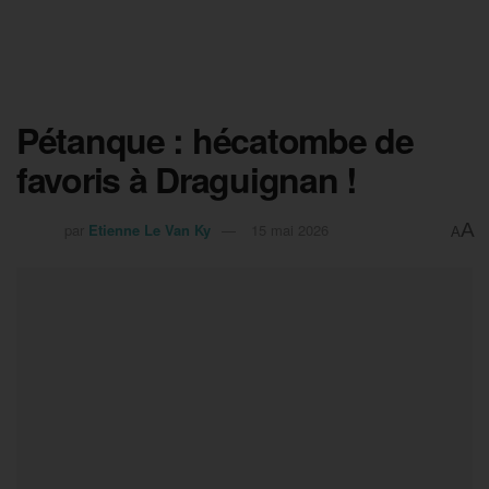
Pétanque : hécatombe de
favoris à Draguignan !
A
par
Etienne Le Van Ky
15 mai 2026
A