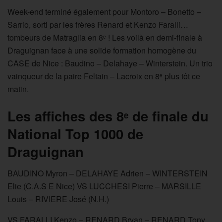
Week-end terminé également pour Montoro – Bonetto –
Sarrio, sorti par les frères Renard et Kenzo Faralli…
tombeurs de Matraglia en 8
! Les voilà en demi-finale à
e
Draguignan face à une solide formation homogène du
CASE de Nice : Baudino – Delahaye – Winterstein. Un trio
vainqueur de la paire Feltain – Lacroix en 8
plus tôt ce
e
matin.
Les affiches des 8
de finale du
e
National Top 1000 de
Draguignan
BAUDINO Myron – DELAHAYE Adrien – WINTERSTEIN
Elie (C.A.S E Nice) VS LUCCHESI Pierre – MARSILLE
Louis – RIVIERE José (N.H.)
VS FARALLI Kenzo – RENARD Bryan – RENARD Tony