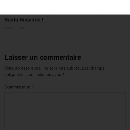
PETANQUE
Masters de Pétanque : la Dream Team royale à
Santa Susanna !
5 AOÛT 2026
Laisser un commentaire
Votre adresse e-mail ne sera pas publiée.
Les champs
obligatoires sont indiqués avec
*
Commentaire
*