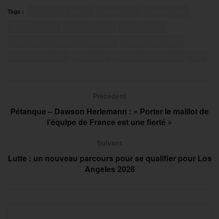
Tags :
Christophe Sarrio
Diego Rizzi
Draguignan
Dylan Rocher
Henri Lacroix
Jean Feltain
Jean-François Rakotondrainibe
Ludovic Montoro
Mickaël Bonetto
Pétanque
Stéphane Robineau
Var
Précedent
Pétanque – Dawson Herlemann : « Porter le maillot de
l’équipe de France est une fierté »
Suivant
Lutte : un nouveau parcours pour se qualifier pour Los
Angeles 2028