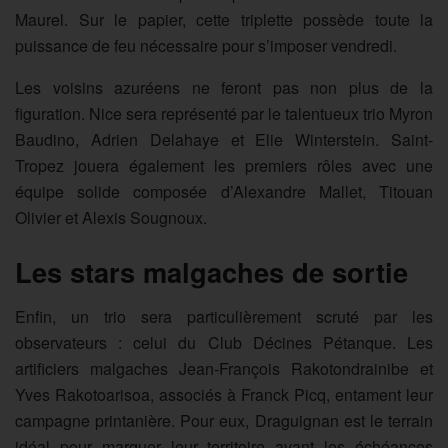
Maurel. Sur le papier, cette triplette possède toute la
puissance de feu nécessaire pour s’imposer vendredi.
Les voisins azuréens ne feront pas non plus de la
figuration. Nice sera représenté par le talentueux trio Myron
Baudino, Adrien Delahaye et Elie Winterstein. Saint-
Tropez jouera également les premiers rôles avec une
équipe solide composée d’Alexandre Mallet, Titouan
Olivier et Alexis Sougnoux.
Les stars malgaches de sortie
Enfin, un trio sera particulièrement scruté par les
observateurs : celui du Club Décines Pétanque. Les
artificiers malgaches Jean-François Rakotondrainibe et
Yves Rakotoarisoa, associés à Franck Picq, entament leur
campagne printanière. Pour eux, Draguignan est le terrain
idéal pour marquer leur territoire avant les échéances