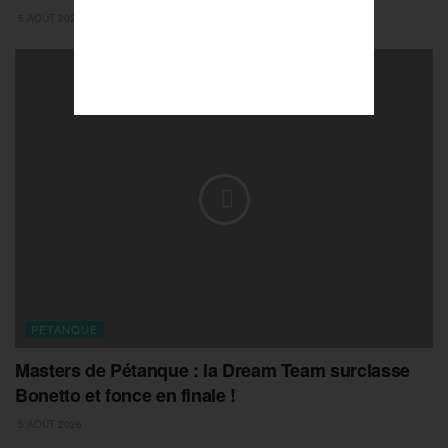
5 AOÛT 2026
PETANQUE
Masters de Pétanque : la Dream Team surclasse
Bonetto et fonce en finale !
5 AOÛT 2026