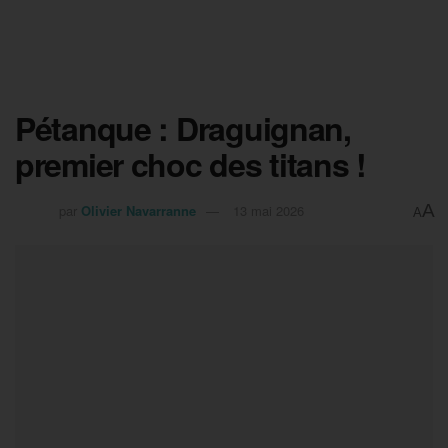
Pétanque : Draguignan,
premier choc des titans !
A
par
Olivier Navarranne
13 mai 2026
A