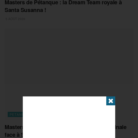
Masters de Pétanque : la Dream Team royale à
Santa Susanna !
5 AOÛT 2026
✖
PETANQUE
Masters de Pétanque : Zigler costaud, une finale
face à Suchaud !