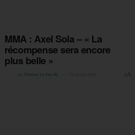
MMA : Axel Sola – « La
récompense sera encore
plus belle »
A
par
Etienne Le Van Ky
18 janvier 2025
A