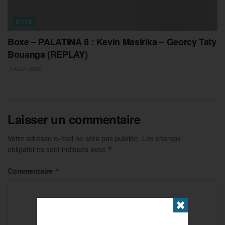
BOXE
Boxe – PALATINA 8 : Kevin Masirika – Georcy Taty
Bouanga (REPLAY)
3 AOÛT 2026
Laisser un commentaire
Votre adresse e-mail ne sera pas publiée.
Les champs
obligatoires sont indiqués avec
*
Commentaire
*
✖