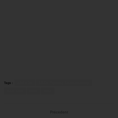
Tags :
ARES 28
ARES Fighting Championship
Axel Sola
MMA
Nice
Précedent