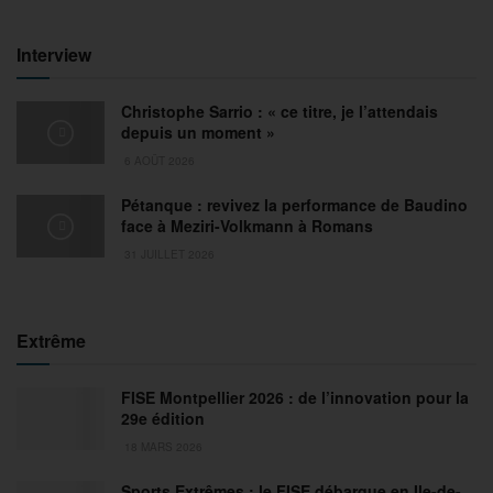
Interview
Christophe Sarrio : « ce titre, je l’attendais
depuis un moment »
6 AOÛT 2026
Pétanque : revivez la performance de Baudino
face à Meziri-Volkmann à Romans
31 JUILLET 2026
Extrême
FISE Montpellier 2026 : de l’innovation pour la
29e édition
18 MARS 2026
Sports Extrêmes : le FISE débarque en Ile-de-