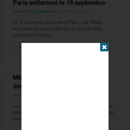
Paris enflammé le 19 septembre
PAR
5 SEPTEMBRE 2025
MATTHIEU CHAPERON
0
Le 19 septembre, le Zénith de Paris – La Villette
accueillera Hexagone MMA 34, un gala de MMA
professionnel mêlant...
✖
DETAILS
VOIR PLUS
MMA : Imavov / Borralho, duel
décisif à l’UFC Paris 4
PAR
29 JUIN 2025
MATTHIEU CHAPERON
0
Le samedi 6 septembre, l’Accor Arena accueillera la 4ᵉ
édition parisienne de l’UFC. En main-event, un choc au
sommet :...
DETAILS