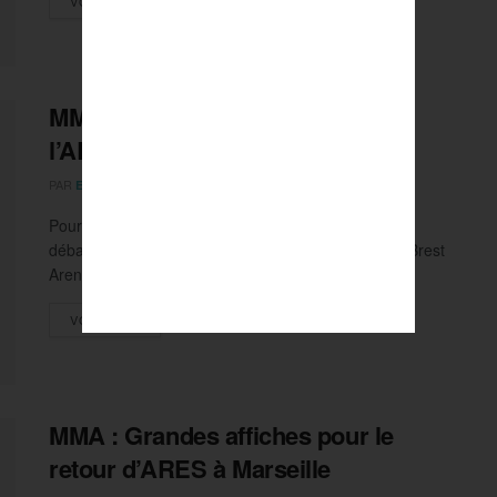
VOIR PLUS
MMA : rendez-vous brûlant pour
l’ARES à Brest !
PAR
20 JUIN 2025
ETIENNE LE VAN KY
0
Pour sa 32e soirée, l’ARES Fighting Championship
débarque en Bretagne. Un grand rendez-vous à la Brest
Arena, avec Ciryl Gane...
DETAILS
VOIR PLUS
MMA : Grandes affiches pour le
retour d’ARES à Marseille