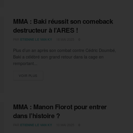
MMA : Baki réussit son comeback
destructeur à l’ARES !
PAR
18 MAI 2025
ETIENNE LE VAN KY
0
Plus d’un an après son combat contre Cédric Doumbé,
Baki a célébré son grand retour dans la cage en
remportant...
DETAILS
VOIR PLUS
MMA : Manon Fiorot pour entrer
dans l’histoire ?
PAR
10 MAI 2025
ETIENNE LE VAN KY
0