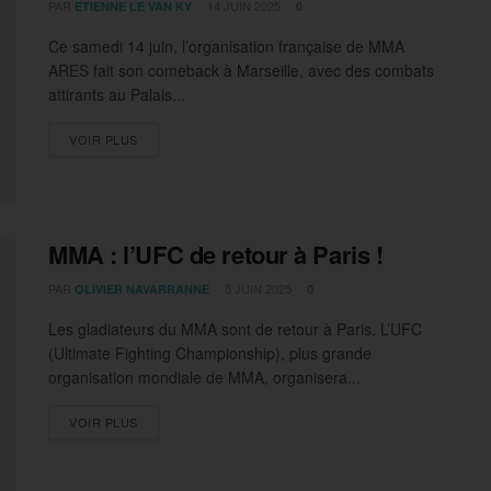
PAR
14 JUIN 2025
ETIENNE LE VAN KY
0
Ce samedi 14 juin, l’organisation française de MMA
ARES fait son comeback à Marseille, avec des combats
attirants au Palais...
DETAILS
VOIR PLUS
MMA : l’UFC de retour à Paris !
PAR
5 JUIN 2025
OLIVIER NAVARRANNE
0
Les gladiateurs du MMA sont de retour à Paris. L’UFC
(Ultimate Fighting Championship), plus grande
organisation mondiale de MMA, organisera...
DETAILS
VOIR PLUS