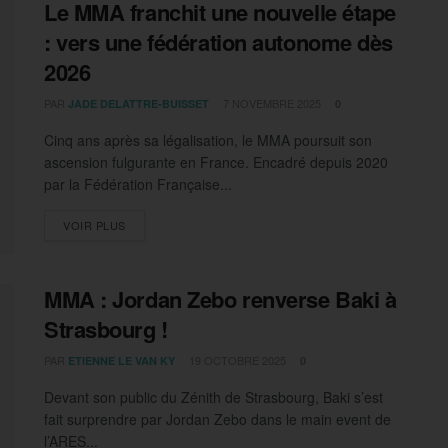
Le MMA franchit une nouvelle étape
: vers une fédération autonome dès
2026
PAR
7 NOVEMBRE 2025
JADE DELATTRE-BUISSET
0
Cinq ans après sa légalisation, le MMA poursuit son
ascension fulgurante en France. Encadré depuis 2020
par la Fédération Française...
DETAILS
VOIR PLUS
MMA : Jordan Zebo renverse Baki à
Strasbourg !
PAR
19 OCTOBRE 2025
ETIENNE LE VAN KY
0
Devant son public du Zénith de Strasbourg, Baki s’est
fait surprendre par Jordan Zebo dans le main event de
l’ARES...