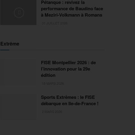
Pétanque : revivez la
performance de Baudino face
à Meziri-Volkmann à Romans
31 JUILLET 2026
Extrême
FISE Montpellier 2026 : de
l’innovation pour la 29e
édition
18 MARS 2026
Sports Extrêmes : le FISE
débarque en Ile-de-France !
2 MARS 2026