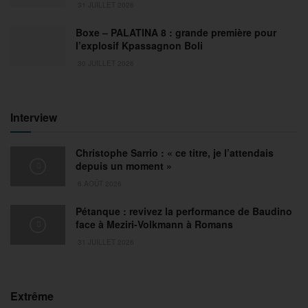
31 JUILLET 2026
Boxe – PALATINA 8 : grande première pour
l’explosif Kpassagnon Boli
30 JUILLET 2026
Interview
Christophe Sarrio : « ce titre, je l’attendais
depuis un moment »
6 AOÛT 2026
Pétanque : revivez la performance de Baudino
face à Meziri-Volkmann à Romans
31 JUILLET 2026
Extrême