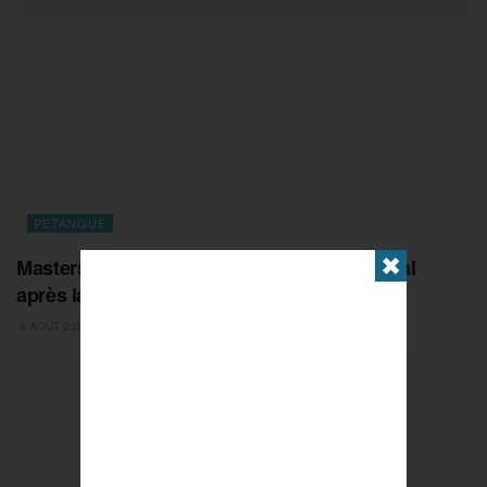
PETANQUE
Masters de Pétanque : le classement général
✖
après la 5e étape
6 AOÛT 2026