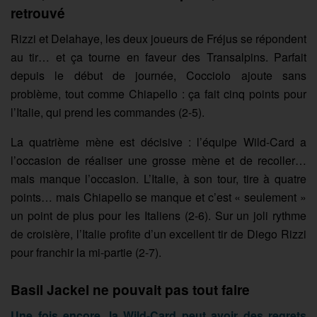
retrouvé
Rizzi et Delahaye, les deux joueurs de Fréjus se répondent
au tir… et ça tourne en faveur des Transalpins. Parfait
depuis le début de journée, Cocciolo ajoute sans
problème, tout comme Chiapello : ça fait cinq points pour
l’Italie, qui prend les commandes (2-5).
La quatrième mène est décisive : l’équipe Wild-Card a
l’occasion de réaliser une grosse mène et de recoller…
mais manque l’occasion. L’Italie, à son tour, tire à quatre
points… mais Chiapello se manque et c’est « seulement »
un point de plus pour les Italiens (2-6). Sur un joli rythme
de croisière, l’Italie profite d’un excellent tir de Diego Rizzi
pour franchir la mi-partie (2-7).
Basil Jackel ne pouvait pas tout faire
Une fois encore, la Wild-Card peut avoir des regrets