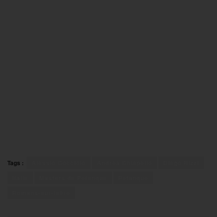
Tags :
Alessio Cocciolo
Andrea Chiapello
Diego Rizzi
Italie
Masters de Pétanque
Pétanque
Romans-sur-Isère