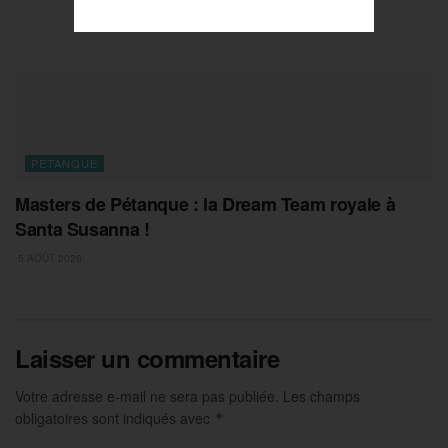
PETANQUE
Masters de Pétanque : la Dream Team royale à
Santa Susanna !
5 AOÛT 2026
Laisser un commentaire
Votre adresse e-mail ne sera pas publiée.
Les champs
obligatoires sont indiqués avec
*