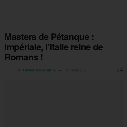
Masters de Pétanque :
impériale, l’Italie reine de
Romans !
A
par
Olivier Navarranne
27 août 2025
A