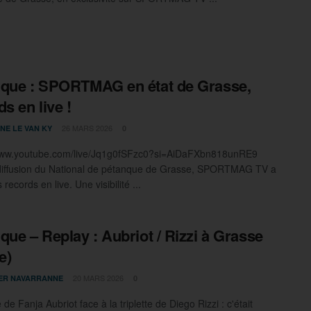
que : SPORTMAG en état de Grasse,
s en live !
26 MARS 2026
NE LE VAN KY
0
/www.youtube.com/live/Jq1g0fSFzc0?si=AiDaFXbn818unRE9
diffusion du National de pétanque de Grasse, SPORTMAG TV a
 records en live. Une visibilité ...
que – Replay : Aubriot / Rizzi à Grasse
e)
20 MARS 2026
IER NAVARRANNE
0
de Fanja Aubriot face à la triplette de Diego Rizzi : c'était