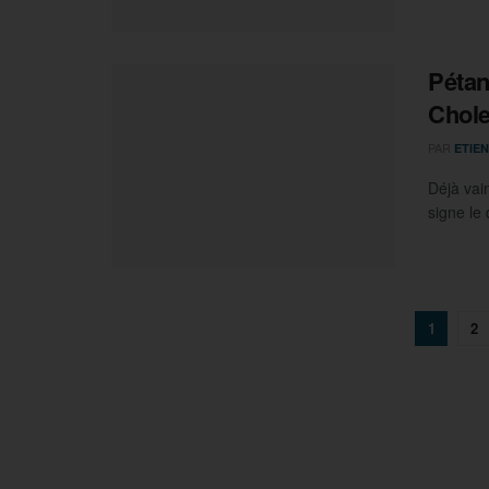
Pétan
Chole
PAR
ETIEN
Déjà vai
signe le
1
2