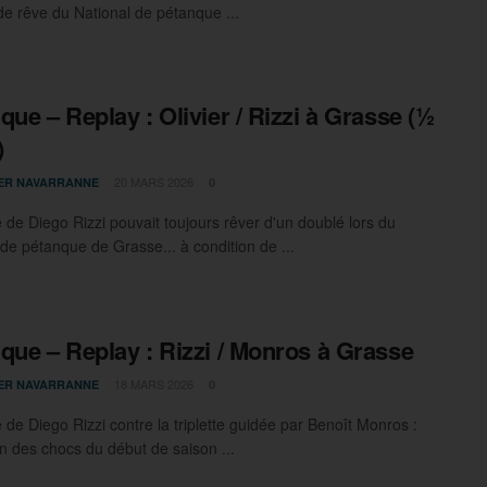
 de rêve du National de pétanque ...
que – Replay : Olivier / Rizzi à Grasse (½
)
20 MARS 2026
IER NAVARRANNE
0
 de Diego Rizzi pouvait toujours rêver d'un doublé lors du
 de pétanque de Grasse... à condition de ...
que – Replay : Rizzi / Monros à Grasse
18 MARS 2026
IER NAVARRANNE
0
 de Diego Rizzi contre la triplette guidée par Benoît Monros :
'un des chocs du début de saison ...