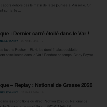
 cadors dehors dès le matin de la 2e journée à Marseille. On
int sur la 4e ...
que : Dernier carré étoilé dans le Var !
26 AVRIL 2026
NE LE VAN KY
0
es favoris Rocher – Rizzi, les demi-finales doublette
ent scintillantes dans le Var ! Pendant ce temps, Cindy Peyrot
que – Replay : National de Grasse 2026
26 MARS 2026
NE LE VAN KY
0
dans les conditions du direct l'édition 2026 du National de
 de Grasse, en exclusivité sur SPORTMAG TV ...