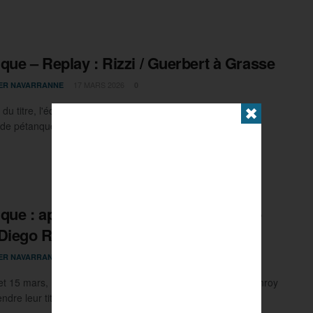
que – Replay : Rizzi / Guerbert à Grasse
17 MARS 2026
IER NAVARRANNE
0
du titre, l'équipe de Diego Rizzi défendait sa couronne au
✖
 de pétanque de Grasse, notamment en défiant ...
que : après le PPF, le doublé à Grasse
Diego Rizzi ?
10 MARS 2026
IER NAVARRANNE
0
t 15 mars, Diego Rizzi, Andrea Chiapello et Catherine Jeanroy
ndre leur titre à l'occasion du ...