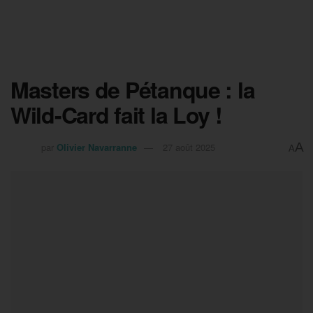
Masters de Pétanque : la
Wild-Card fait la Loy !
A
par
Olivier Navarranne
27 août 2025
A