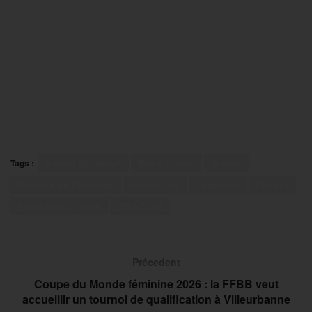
Tags :
Adrien Delahaye
Basil Jackel
Drôme
Masters de Pétanque
Michel Loy
Pétanque
Riviera
Romans-sur-Isère
Wild-Card
Précedent
Coupe du Monde féminine 2026 : la FFBB veut
accueillir un tournoi de qualification à Villeurbanne