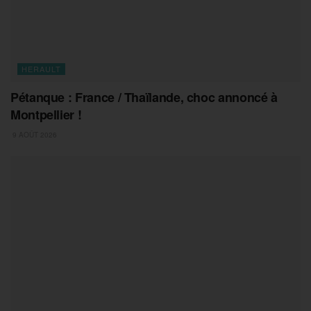
HERAULT
Pétanque : France / Thaïlande, choc annoncé à
Montpellier !
9 AOÛT 2026