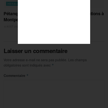
HERAULT
Pétanque : tout savoir sur l’Odyssée des Nations à
Montpellier !
8 AOÛT 2026
Laisser un commentaire
Votre adresse e-mail ne sera pas publiée.
Les champs
obligatoires sont indiqués avec
*
Commentaire
*