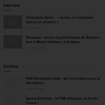
Interview
Christophe Sarrio : « ce titre, je l’attendais
depuis un moment »
6 AOÛT 2026
Pétanque : revivez la performance de Baudino
face à Meziri-Volkmann à Romans
31 JUILLET 2026
Extrême
FISE Montpellier 2026 : de l’innovation pour la
29e édition
18 MARS 2026
Sports Extrêmes : le FISE débarque en Ile-de-
France !