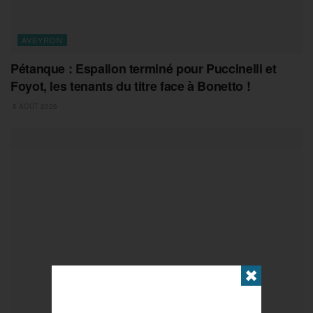
AVEYRON
Pétanque : Espalion terminé pour Puccinelli et
Foyot, les tenants du titre face à Bonetto !
8 AOÛT 2026
✖